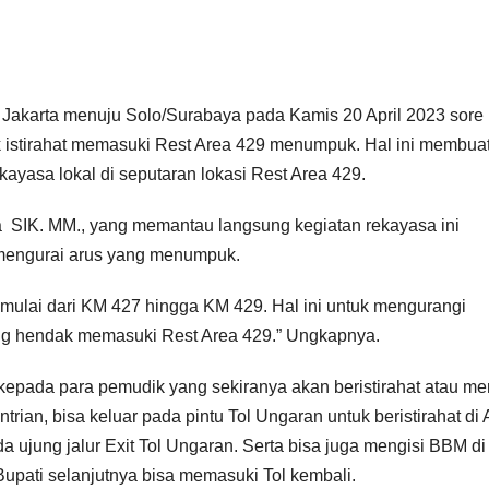
akarta menuju Solo/Surabaya pada Kamis 20 April 2023 sore h
 istirahat memasuki Rest Area 429 menumpuk. Hal ini membua
ayasa lokal di seputaran lokasi Rest Area 429.
IK. MM., yang memantau langsung kegiatan rekayasa ini
 mengurai arus yang menumpuk.
imulai dari KM 427 hingga KM 429. Hal ini untuk mengurangi
ng hendak memasuki Rest Area 429.” Ungkapnya.
pada para pemudik yang sekiranya akan beristirahat atau me
ian, bisa keluar pada pintu Tol Ungaran untuk beristirahat di 
a ujung jalur Exit Tol Ungaran. Serta bisa juga mengisi BBM di
Bupati selanjutnya bisa memasuki Tol kembali.