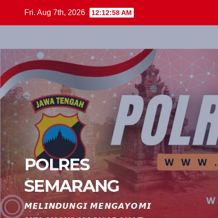
Skip
Fri. Aug 7th, 2026
12:12:59 AM
to
content
POLRES
SEMARANG
𝙈𝙀𝙇𝙄𝙉𝘿𝙐𝙉𝙂𝙄 𝙈𝙀𝙉𝙂𝘼𝙔𝙊𝙈𝙄