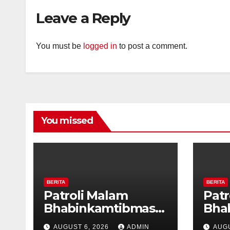
Diajak Aktifkan
Diaj
Leave a Reply
Ronda
Ron
You must be
logged in
to post a comment.
You missed
BERITA
BERITA
Patroli Malam
Patr
Bhabinkamtibmas
Bha
dan Tiga Pilar
dan 
AUGUST 6, 2026
ADMIN
AUGU