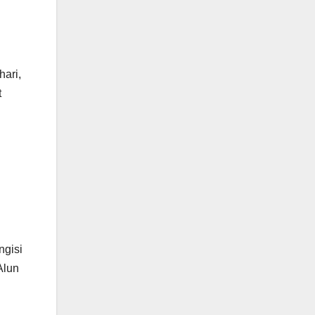
ari,
t
ngisi
Alun