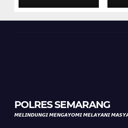
Kelurahan Ungaran
Kel
Perkuat
Per
Kamtibmas, Warga
Kam
Diajak Aktifkan
Diaj
Ronda
Ron
POLRES SEMARANG
𝙈𝙀𝙇𝙄𝙉𝘿𝙐𝙉𝙂𝙄 𝙈𝙀𝙉𝙂𝘼𝙔𝙊𝙈𝙄 𝙈𝙀𝙇𝘼𝙔𝘼𝙉𝙄 𝙈𝘼𝙎𝙔