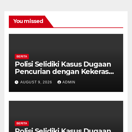
You missed
BERITA
Polisi Selidiki Kasus Dugaan
Pencurian dengan Kekerasan
di Counter HP Royal Phone
AUGUST 9, 2026
ADMIN
Ambarawa.
BERITA
Polisi Selidiki Kasus Dugaan