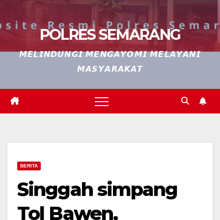
POLRES SEMARANG
𝙈𝙀𝙇𝙄𝙉𝘿𝙐𝙉𝙂𝙄 𝙈𝙀𝙉𝙂𝘼𝙔𝙊𝙈𝙄 𝙈𝙀𝙇𝘼𝙔𝘼𝙉𝙄
𝙈𝘼𝙎𝙔𝘼𝙍𝘼𝙆𝘼𝙏
BERITA
Singgah simpang
Tol Bawen,