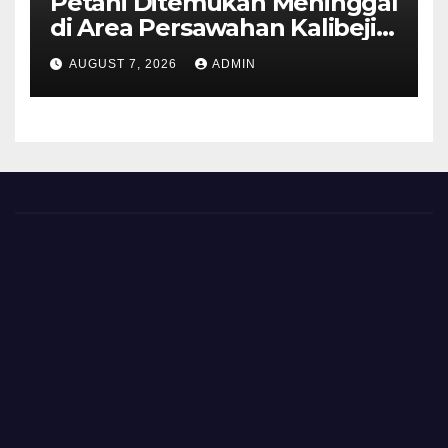
Petani Ditemukan Meninggal
di Area Persawahan Kalibeji,
Polisi Pastikan Tidak Ada
AUGUST 7, 2026
ADMIN
Tanda Kekerasan