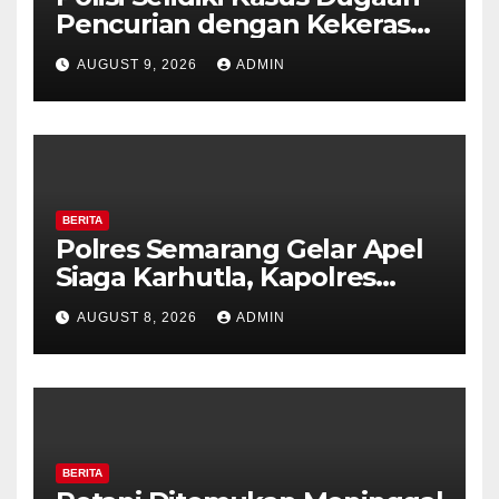
Pencurian dengan Kekerasan
di Counter HP Royal Phone
AUGUST 9, 2026
ADMIN
Ambarawa.
BERITA
Polres Semarang Gelar Apel
Siaga Karhutla, Kapolres
Tekankan Sinergi dan
AUGUST 8, 2026
ADMIN
Kesiapsiagaan Hadapi Musim
Kemarau.
BERITA