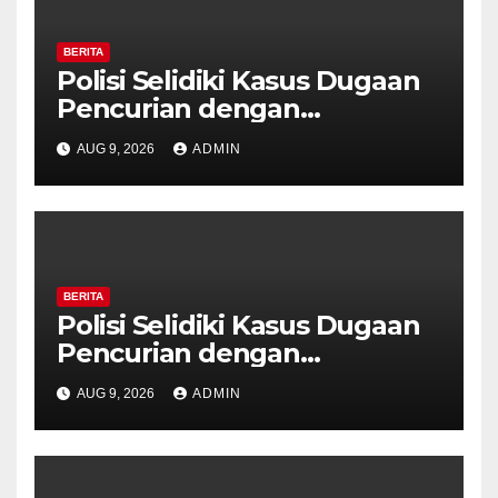
BERITA
Polisi Selidiki Kasus Dugaan
Pencurian dengan
Kekerasan di Counter HP
AUG 9, 2026
ADMIN
Royal Phone Ambarawa.
BERITA
Polisi Selidiki Kasus Dugaan
Pencurian dengan
Kekerasan di Counter HP
AUG 9, 2026
ADMIN
Royal Phone Ambarawa.