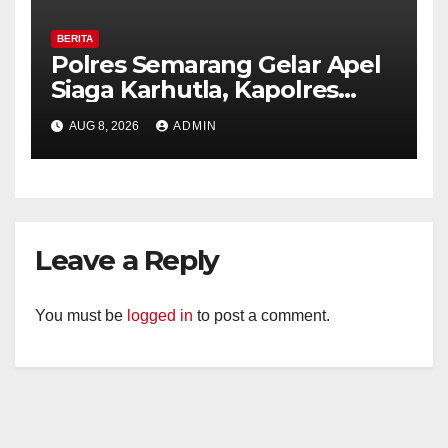
BERITA
Polres Semarang Gelar Apel
Siaga Karhutla, Kapolres
Tekankan Sinergi dan
AUG 8, 2026
ADMIN
Kesiapsiagaan Hadapi Musim
Kemarau.
Leave a Reply
You must be
logged in
to post a comment.