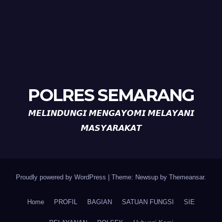
POLRES SEMARANG
𝙈𝙀𝙇𝙄𝙉𝘿𝙐𝙉𝙂𝙄 𝙈𝙀𝙉𝙂𝘼𝙔𝙊𝙈𝙄 𝙈𝙀𝙇𝘼𝙔𝘼𝙉𝙄
𝙈𝘼𝙎𝙔𝘼𝙍𝘼𝙆𝘼𝙏
Proudly powered by WordPress
|
Theme: Newsup by
Themeansar
.
Home
PROFIL
BAGIAN
SATUAN FUNGSI
SIE