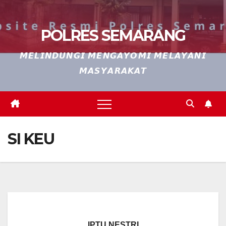
POLRES SEMARANG
𝙈𝙀𝙇𝙄𝙉𝘿𝙐𝙉𝙂𝙄 𝙈𝙀𝙉𝙂𝘼𝙔𝙊𝙈𝙄 𝙈𝙀𝙇𝘼𝙔𝘼𝙉𝙄
𝙈𝘼𝙎𝙔𝘼𝙍𝘼𝙆𝘼𝙏
SI KEU
IPTU NESTRI