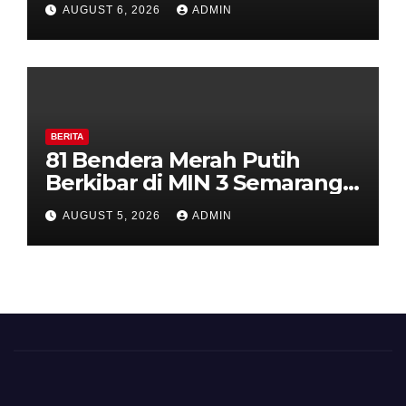
AUGUST 6, 2026
ADMIN
Perkuat Kamtibmas, Warga
Diajak Aktifkan Ronda
BERITA
81 Bendera Merah Putih
Berkibar di MIN 3 Semarang,
Bhabinkamtibmas Desa
AUGUST 5, 2026
ADMIN
Timpik Hadiri Peringatan
HUT ke-81 Kemerdekaan RI