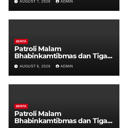
AUGUST 7, 2026
ADMIN
Tanda Kekerasan
BERITA
Patroli Malam
Bhabinkamtibmas dan Tiga
Pilar Kelurahan Ungaran
AUGUST 6, 2026
ADMIN
Perkuat Kamtibmas, Warga
Diajak Aktifkan Ronda
BERITA
Patroli Malam
Bhabinkamtibmas dan Tiga
Pilar Kelurahan Ungaran