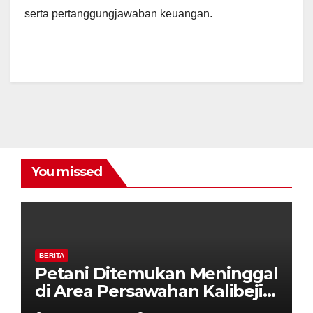
serta pertanggungjawaban keuangan.
You missed
BERITA
Petani Ditemukan Meninggal
di Area Persawahan Kalibeji,
Polisi Pastikan Tidak Ada