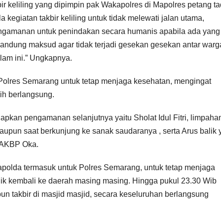
 keliling yang dipimpin pak Wakapolres di Mapolres petang ta
egiatan takbir keliling untuk tidak melewati jalan utama,
engamanan untuk penindakan secara humanis apabila ada yang
kandung maksud agar tidak terjadi gesekan gesekan antar warg
am ini.” Ungkapnya.
 Polres Semarang untuk tetap menjaga kesehatan, mengingat
sih berlangsung.
apkan pengamanan selanjutnya yaitu Sholat Idul Fitri, limpaha
maupun saat berkunjung ke sanak saudaranya , serta Arus balik
g AKBP Oka.
apolda termasuk untuk Polres Semarang, untuk tetap menjaga
dik kembali ke daerah masing masing. Hingga pukul 23.30 Wib
pun takbir di masjid masjid, secara keseluruhan berlangsung