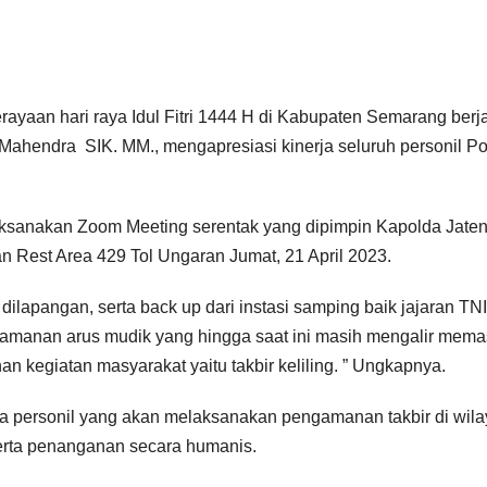
yaan hari raya Idul Fitri 1444 H di Kabupaten Semarang berj
hendra SIK. MM., mengapresiasi kinerja seluruh personil Po
laksanakan Zoom Meeting serentak yang dipimpin Kapolda Jate
an Rest Area 429 Tol Ungaran Jumat, 21 April 2023.
 dilapangan, serta back up dari instasi samping baik jajaran TNI
gamanan arus mudik yang hingga saat ini masih mengalir mema
kegiatan masyarakat yaitu takbir keliling. ” Ungkapnya.
personil yang akan melaksanakan pengamanan takbir di wil
rta penanganan secara humanis.