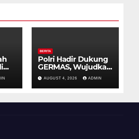
BERITA
ah
Polri Hadir Dukung
i
GERMAS, Wujudkan
,
Budaya Hidup Sehat
IN
AUGUST 4, 2026
ADMIN
as
di Kecamatan
iri
Pabelan
 ke-
 RI