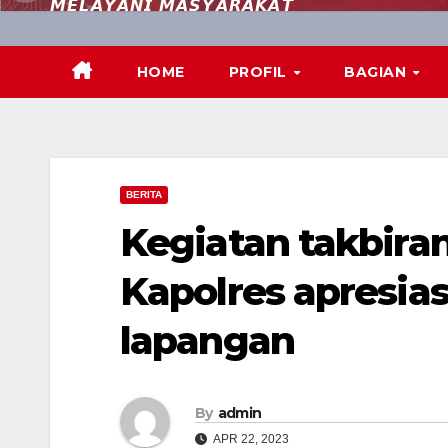
𝙈𝙀𝙇𝘼𝙔𝘼𝙉𝙄 𝙈𝘼𝙎𝙔𝘼𝙍𝘼𝙆𝘼𝙏
HOME
PROFIL
BAGIAN
BERITA
Kegiatan takbiran
Kapolres apresiasi
lapangan
By
admin
APR 22, 2023