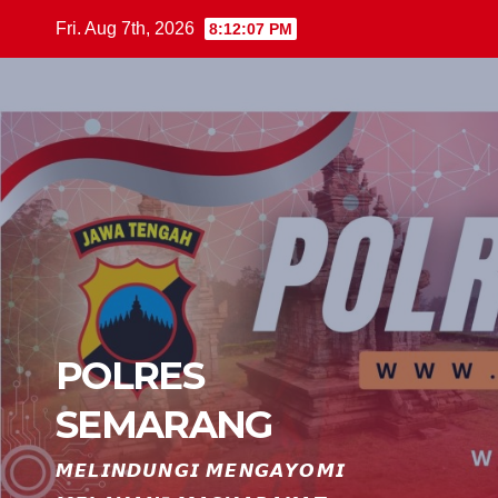
Skip
Fri. Aug 7th, 2026
8:12:08 PM
to
content
POLRES
SEMARANG
𝙈𝙀𝙇𝙄𝙉𝘿𝙐𝙉𝙂𝙄 𝙈𝙀𝙉𝙂𝘼𝙔𝙊𝙈𝙄