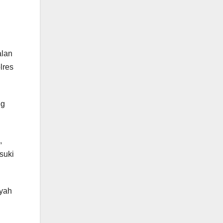
alan
lres
ng
,
suki
ayah