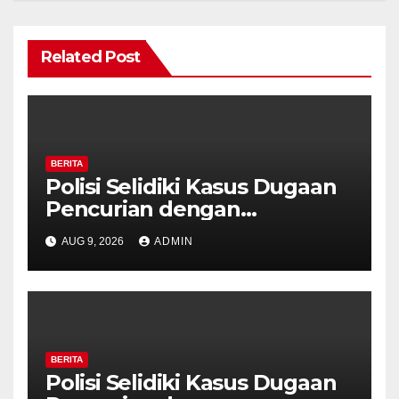
Related Post
BERITA
Polisi Selidiki Kasus Dugaan
Pencurian dengan
Kekerasan di Counter HP
AUG 9, 2026
ADMIN
Royal Phone Ambarawa.
BERITA
Polisi Selidiki Kasus Dugaan