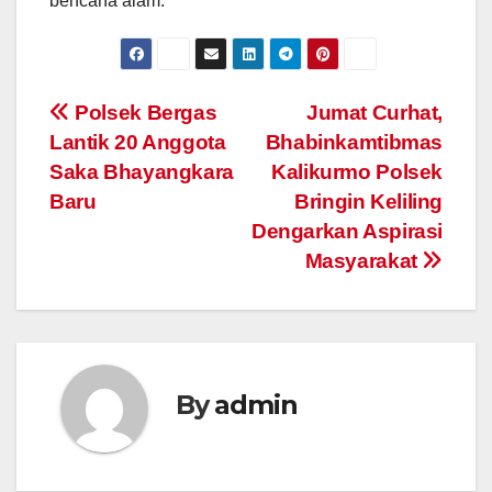
bencana alam.
Post
Polsek Bergas
Jumat Curhat,
Lantik 20 Anggota
Bhabinkamtibmas
navigation
Saka Bhayangkara
Kalikurmo Polsek
Baru
Bringin Keliling
Dengarkan Aspirasi
Masyarakat
By
admin