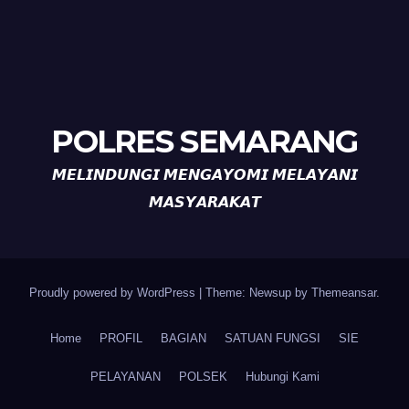
POLRES SEMARANG
𝙈𝙀𝙇𝙄𝙉𝘿𝙐𝙉𝙂𝙄 𝙈𝙀𝙉𝙂𝘼𝙔𝙊𝙈𝙄 𝙈𝙀𝙇𝘼𝙔𝘼𝙉𝙄
𝙈𝘼𝙎𝙔𝘼𝙍𝘼𝙆𝘼𝙏
Proudly powered by WordPress
|
Theme: Newsup by
Themeansar
.
Home
PROFIL
BAGIAN
SATUAN FUNGSI
SIE
PELAYANAN
POLSEK
Hubungi Kami