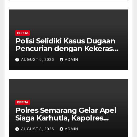
BERITA
Polisi Selidiki Kasus Dugaan
Pencurian dengan Kekerasan
di Counter HP Royal Phone
AUGUST 9, 2026
ADMIN
Ambarawa.
BERITA
Polres Semarang Gelar Apel
Siaga Karhutla, Kapolres
Tekankan Sinergi dan
AUGUST 8, 2026
ADMIN
Kesiapsiagaan Hadapi Musim