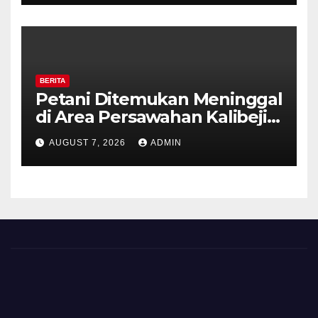
Kemarau.
BERITA
Petani Ditemukan Meninggal
di Area Persawahan Kalibeji,
Polisi Pastikan Tidak Ada
AUGUST 7, 2026
ADMIN
Tanda Kekerasan