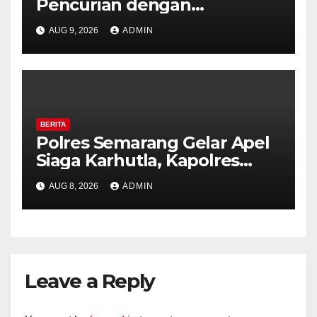
Pencurian dengan
Kekerasan di Counter HP
AUG 9, 2026
ADMIN
Royal Phone Ambarawa.
BERITA
Polres Semarang Gelar Apel
Siaga Karhutla, Kapolres
Tekankan Sinergi dan
AUG 8, 2026
ADMIN
Kesiapsiagaan Hadapi Musim
Kemarau.
Leave a Reply