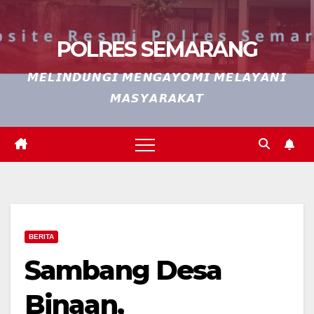
POLRES SEMARANG
𝙈𝙀𝙇𝙄𝙉𝘿𝙐𝙉𝙂𝙄 𝙈𝙀𝙉𝙂𝘼𝙔𝙊𝙈𝙄 𝙈𝙀𝙇𝘼𝙔𝘼𝙉𝙄
𝙈𝘼𝙎𝙔𝘼𝙍𝘼𝙆𝘼𝙏
BERITA
Sambang Desa
Binaan,