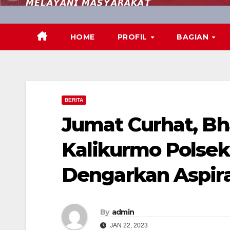
𝙈𝙀𝙇𝘼𝙔𝘼𝙉𝙄 𝙈𝘼𝙎𝙔𝘼𝙍𝘼𝙆𝘼𝙏
HOME
PROFIL
BAGIAN
BERITA
Jumat Curhat, B
Kalikurmo Polsek 
Dengarkan Aspira
By
admin
JAN 22, 2023