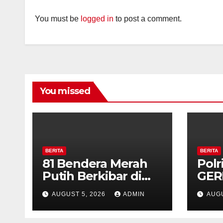
You must be
logged in
to post a comment.
You missed
BERITA
BERITA
81 Bendera Merah
Polr
Putih Berkibar di
GER
MIN 3 Semarang,
Bud
AUGUST 5, 2026
ADMIN
AUGU
Bhabinkamtibmas
di 
Desa Timpik Hadiri
Pab