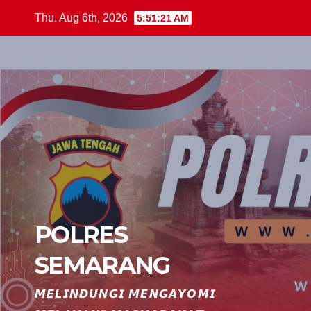
Skip
Thu. Aug 6th, 2026
5:51:22 AM
to
content
POLRES
SEMARANG
𝙈𝙀𝙇𝙄𝙉𝘿𝙐𝙉𝙂𝙄 𝙈𝙀𝙉𝙂𝘼𝙔𝙊𝙈𝙄