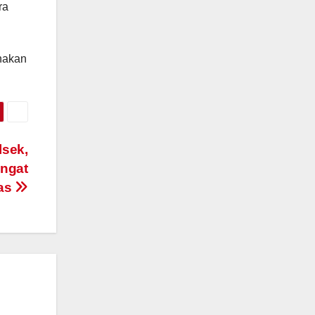
ra
anakan
lsek,
ngat
mas