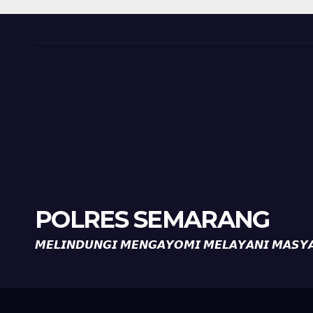
Peringatan HUT ke-
81 Kemerdekaan RI
POLRES SEMARANG
𝙈𝙀𝙇𝙄𝙉𝘿𝙐𝙉𝙂𝙄 𝙈𝙀𝙉𝙂𝘼𝙔𝙊𝙈𝙄 𝙈𝙀𝙇𝘼𝙔𝘼𝙉𝙄 𝙈𝘼𝙎𝙔