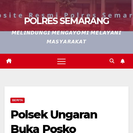
POLRES SEMARANG
𝙈𝙀𝙇𝙄𝙉𝘿𝙐𝙉𝙂𝙄 𝙈𝙀𝙉𝙂𝘼𝙔𝙊𝙈𝙄 𝙈𝙀𝙇𝘼𝙔𝘼𝙉𝙄
𝙈𝘼𝙎𝙔𝘼𝙍𝘼𝙆𝘼𝙏
BERITA
Polsek Ungaran
Buka Posko