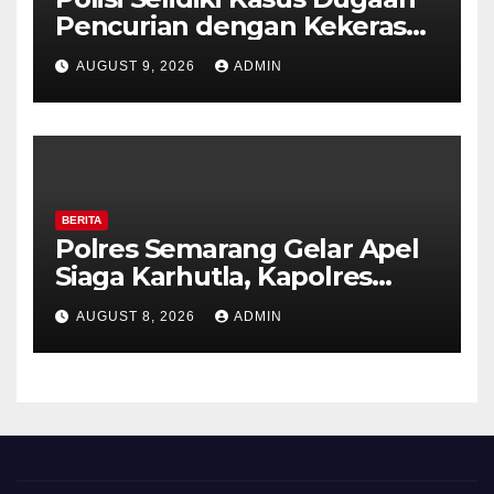
Pencurian dengan Kekerasan
di Counter HP Royal Phone
AUGUST 9, 2026
ADMIN
Ambarawa.
BERITA
Polres Semarang Gelar Apel
Siaga Karhutla, Kapolres
Tekankan Sinergi dan
AUGUST 8, 2026
ADMIN
Kesiapsiagaan Hadapi Musim
Kemarau.