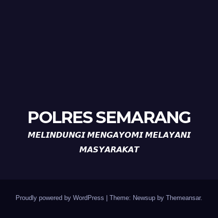
POLRES SEMARANG
𝙈𝙀𝙇𝙄𝙉𝘿𝙐𝙉𝙂𝙄 𝙈𝙀𝙉𝙂𝘼𝙔𝙊𝙈𝙄 𝙈𝙀𝙇𝘼𝙔𝘼𝙉𝙄
𝙈𝘼𝙎𝙔𝘼𝙍𝘼𝙆𝘼𝙏
Proudly powered by WordPress
|
Theme: Newsup by
Themeansar
.