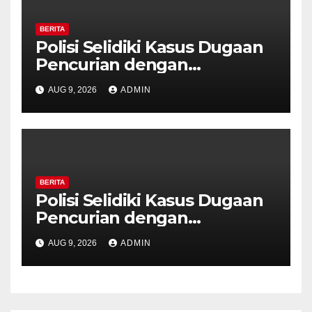
BERITA
Polisi Selidiki Kasus Dugaan
Pencurian dengan
Kekerasan di Counter HP
AUG 9, 2026
ADMIN
Royal Phone Ambarawa.
BERITA
Polisi Selidiki Kasus Dugaan
Pencurian dengan
Kekerasan di Counter HP
AUG 9, 2026
ADMIN
Royal Phone Ambarawa.