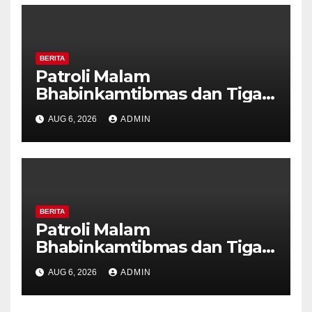
BERITA
Patroli Malam
Bhabinkamtibmas dan Tiga
Pilar Kelurahan Ungaran
AUG 6, 2026
ADMIN
Perkuat Kamtibmas, Warga
Diajak Aktifkan Ronda
BERITA
Patroli Malam
Bhabinkamtibmas dan Tiga
Pilar Kelurahan Ungaran
AUG 6, 2026
ADMIN
Perkuat Kamtibmas, Warga
Diajak Aktifkan Ronda