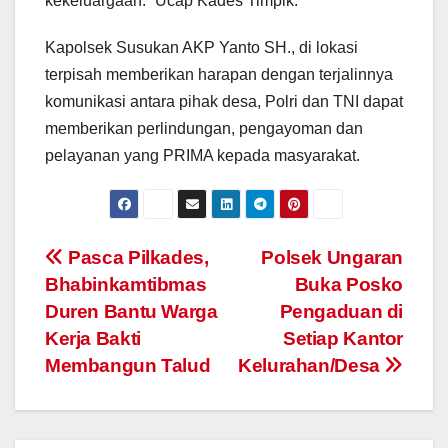
kekeluargaan.” Ucap Kades Timpik.
Kapolsek Susukan AKP Yanto SH., di lokasi
terpisah memberikan harapan dengan terjalinnya
komunikasi antara pihak desa, Polri dan TNI dapat
memberikan perlindungan, pengayoman dan
pelayanan yang PRIMA kepada masyarakat.
Post
Pasca Pilkades,
Polsek Ungaran
Bhabinkamtibmas
Buka Posko
navigation
Duren Bantu Warga
Pengaduan di
Kerja Bakti
Setiap Kantor
Membangun Talud
Kelurahan/Desa