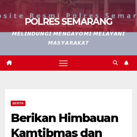
POLRES SEMARANG
𝙈𝙀𝙇𝙄𝙉𝘿𝙐𝙉𝙂𝙄 𝙈𝙀𝙉𝙂𝘼𝙔𝙊𝙈𝙄 𝙈𝙀𝙇𝘼𝙔𝘼𝙉𝙄
𝙈𝘼𝙎𝙔𝘼𝙍𝘼𝙆𝘼𝙏
BERITA
Berikan Himbauan
Kamtibmas dan