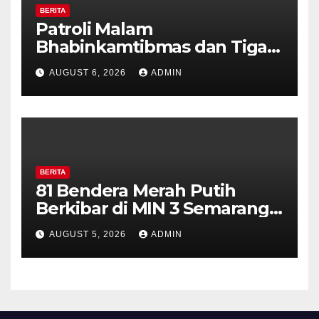
BERITA
Patroli Malam
Bhabinkamtibmas dan Tiga
Pilar Kelurahan Ungaran
AUGUST 6, 2026
ADMIN
Perkuat Kamtibmas, Warga
Diajak Aktifkan Ronda
BERITA
81 Bendera Merah Putih
Berkibar di MIN 3 Semarang,
Bhabinkamtibmas Desa
AUGUST 5, 2026
ADMIN
Timpik Hadiri Peringatan
HUT ke-81 Kemerdekaan RI