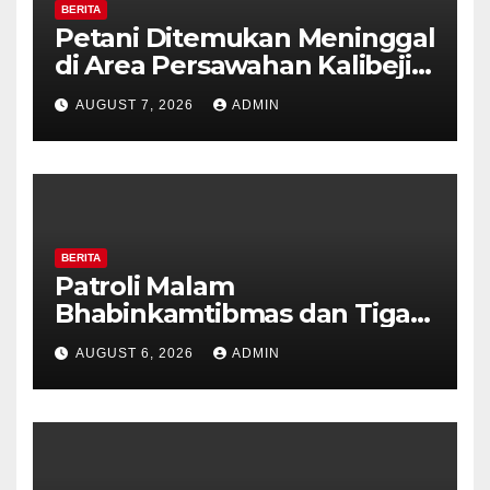
BERITA
Petani Ditemukan Meninggal
di Area Persawahan Kalibeji,
Polisi Pastikan Tidak Ada
AUGUST 7, 2026
ADMIN
Tanda Kekerasan
BERITA
Patroli Malam
Bhabinkamtibmas dan Tiga
Pilar Kelurahan Ungaran
AUGUST 6, 2026
ADMIN
Perkuat Kamtibmas, Warga
Diajak Aktifkan Ronda