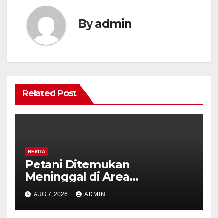
By
admin
Related Post
BERITA
Petani Ditemukan
Meninggal di Area
Persawahan Kalibeji, Polisi
AUG 7, 2026
ADMIN
Pastikan Tidak Ada Tanda
Kekerasan