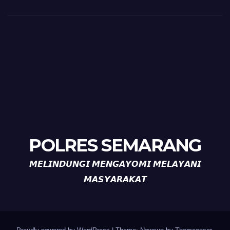
POLRES SEMARANG
𝙈𝙀𝙇𝙄𝙉𝘿𝙐𝙉𝙂𝙄 𝙈𝙀𝙉𝙂𝘼𝙔𝙊𝙈𝙄 𝙈𝙀𝙇𝘼𝙔𝘼𝙉𝙄
𝙈𝘼𝙎𝙔𝘼𝙍𝘼𝙆𝘼𝙏