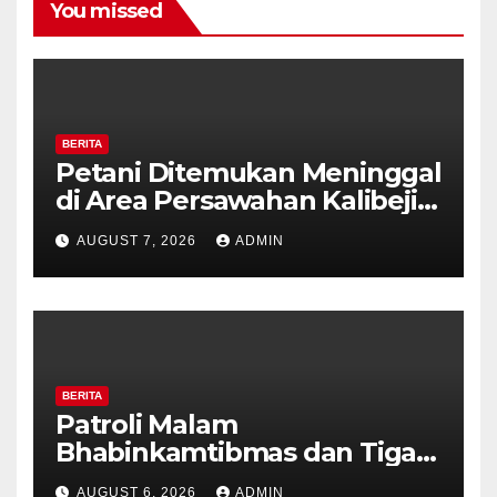
You missed
BERITA
Petani Ditemukan Meninggal
di Area Persawahan Kalibeji,
Polisi Pastikan Tidak Ada
AUGUST 7, 2026
ADMIN
Tanda Kekerasan
BERITA
Patroli Malam
Bhabinkamtibmas dan Tiga
Pilar Kelurahan Ungaran
AUGUST 6, 2026
ADMIN