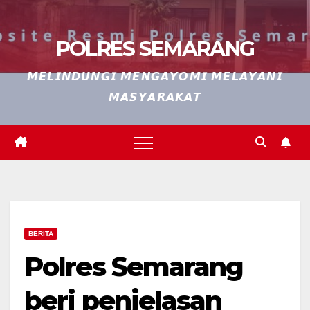
POLRES SEMARANG
𝙈𝙀𝙇𝙄𝙉𝘿𝙐𝙉𝙂𝙄 𝙈𝙀𝙉𝙂𝘼𝙔𝙊𝙈𝙄 𝙈𝙀𝙇𝘼𝙔𝘼𝙉𝙄
𝙈𝘼𝙎𝙔𝘼𝙍𝘼𝙆𝘼𝙏
BERITA
Polres Semarang
beri penjelasan