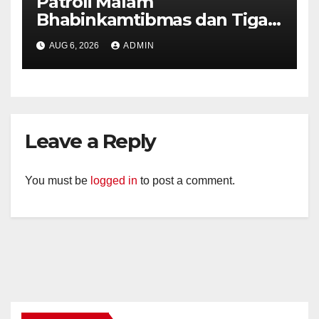
Patroli Malam
Bhabinkamtibmas dan Tiga
Pilar Kelurahan Ungaran
AUG 6, 2026
ADMIN
Perkuat Kamtibmas, Warga
Diajak Aktifkan Ronda
Leave a Reply
You must be
logged in
to post a comment.