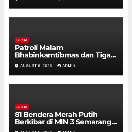
Perkuat Kamtibmas, Warga
Diajak Aktifkan Ronda
BERITA
Patroli Malam
Bhabinkamtibmas dan Tiga
Pilar Kelurahan Ungaran
AUGUST 6, 2026
ADMIN
Perkuat Kamtibmas, Warga
Diajak Aktifkan Ronda
BERITA
81 Bendera Merah Putih
Berkibar di MIN 3 Semarang,
Bhabinkamtibmas Desa