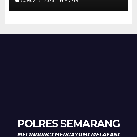
AUGUST 5, 2026
ADMIN
Timpik Hadiri Peringatan
HUT ke-81 Kemerdekaan RI
POLRES SEMARANG
𝙈𝙀𝙇𝙄𝙉𝘿𝙐𝙉𝙂𝙄 𝙈𝙀𝙉𝙂𝘼𝙔𝙊𝙈𝙄 𝙈𝙀𝙇𝘼𝙔𝘼𝙉𝙄