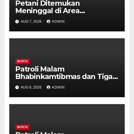
Petani Ditemukan
Meninggal di Area
Persawahan Kalibeji, Polisi
AUG 7, 2026
ADMIN
Pastikan Tidak Ada Tanda
Kekerasan
BERITA
Patroli Malam
Bhabinkamtibmas dan Tiga
Pilar Kelurahan Ungaran
AUG 6, 2026
ADMIN
Perkuat Kamtibmas, Warga
Diajak Aktifkan Ronda
BERITA