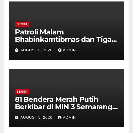
BERITA
Patroli Malam
Bhabinkamtibmas dan Tiga
Pilar Kelurahan Ungaran
AUGUST 6, 2026
ADMIN
Perkuat Kamtibmas, Warga
Diajak Aktifkan Ronda
BERITA
81 Bendera Merah Putih
Berkibar di MIN 3 Semarang,
Bhabinkamtibmas Desa
AUGUST 5, 2026
ADMIN
Timpik Hadiri Peringatan
HUT ke-81 Kemerdekaan RI