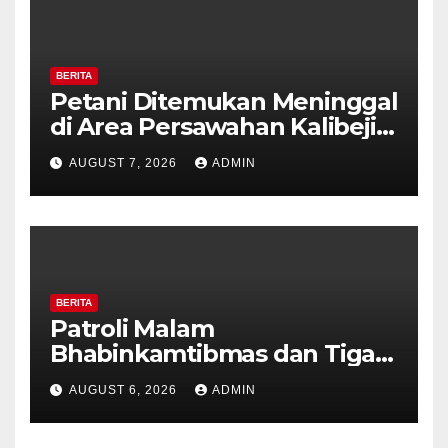
BERITA
Petani Ditemukan Meninggal
di Area Persawahan Kalibeji,
Polisi Pastikan Tidak Ada
AUGUST 7, 2026
ADMIN
Tanda Kekerasan
BERITA
Patroli Malam
Bhabinkamtibmas dan Tiga
Pilar Kelurahan Ungaran
AUGUST 6, 2026
ADMIN
Perkuat Kamtibmas, Warga
Diajak Aktifkan Ronda