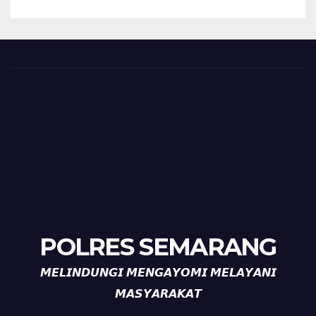
POLRES SEMARANG
𝙈𝙀𝙇𝙄𝙉𝘿𝙐𝙉𝙂𝙄 𝙈𝙀𝙉𝙂𝘼𝙔𝙊𝙈𝙄 𝙈𝙀𝙇𝘼𝙔𝘼𝙉𝙄
𝙈𝘼𝙎𝙔𝘼𝙍𝘼𝙆𝘼𝙏