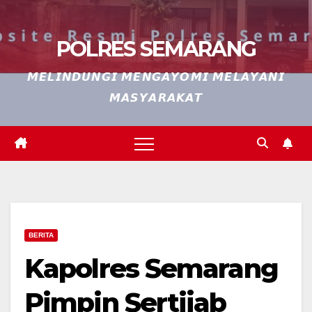
POLRES SEMARANG
𝙈𝙀𝙇𝙄𝙉𝘿𝙐𝙉𝙂𝙄 𝙈𝙀𝙉𝙂𝘼𝙔𝙊𝙈𝙄 𝙈𝙀𝙇𝘼𝙔𝘼𝙉𝙄
𝙈𝘼𝙎𝙔𝘼𝙍𝘼𝙆𝘼𝙏
BERITA
Kapolres Semarang
Pimpin Sertijab