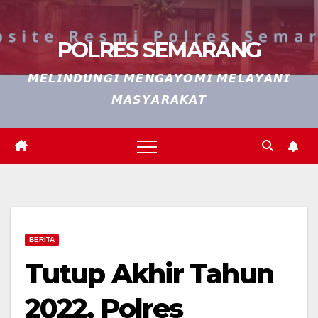
POLRES SEMARANG
𝙈𝙀𝙇𝙄𝙉𝘿𝙐𝙉𝙂𝙄 𝙈𝙀𝙉𝙂𝘼𝙔𝙊𝙈𝙄 𝙈𝙀𝙇𝘼𝙔𝘼𝙉𝙄
𝙈𝘼𝙎𝙔𝘼𝙍𝘼𝙆𝘼𝙏
BERITA
Tutup Akhir Tahun
2022, Polres