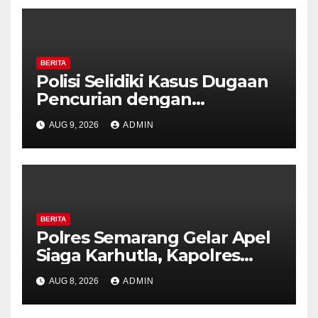
BERITA
Polisi Selidiki Kasus Dugaan
Pencurian dengan
Kekerasan di Counter HP
AUG 9, 2026
ADMIN
Royal Phone Ambarawa.
BERITA
Polres Semarang Gelar Apel
Siaga Karhutla, Kapolres
Tekankan Sinergi dan
AUG 8, 2026
ADMIN
Kesiapsiagaan Hadapi Musim
Kemarau.