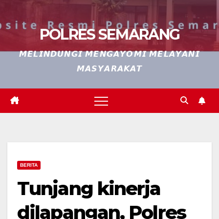
POLRES SEMARANG
𝙈𝙀𝙇𝙄𝙉𝘿𝙐𝙉𝙂𝙄 𝙈𝙀𝙉𝙂𝘼𝙔𝙊𝙈𝙄 𝙈𝙀𝙇𝘼𝙔𝘼𝙉𝙄
𝙈𝘼𝙎𝙔𝘼𝙍𝘼𝙆𝘼𝙏
BERITA
Tunjang kinerja
dilapangan, Polres