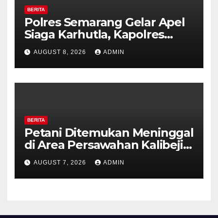
BERITA
Polres Semarang Gelar Apel
Siaga Karhutla, Kapolres
Tekankan Sinergi dan
AUGUST 8, 2026
ADMIN
Kesiapsiagaan Hadapi Musim
Kemarau.
BERITA
Petani Ditemukan Meninggal
di Area Persawahan Kalibeji,
Polisi Pastikan Tidak Ada
AUGUST 7, 2026
ADMIN
Tanda Kekerasan