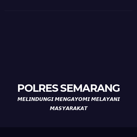
POLRES SEMARANG
𝙈𝙀𝙇𝙄𝙉𝘿𝙐𝙉𝙂𝙄 𝙈𝙀𝙉𝙂𝘼𝙔𝙊𝙈𝙄 𝙈𝙀𝙇𝘼𝙔𝘼𝙉𝙄
𝙈𝘼𝙎𝙔𝘼𝙍𝘼𝙆𝘼𝙏