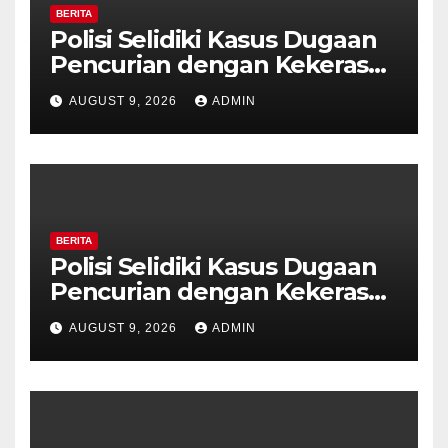
BERITA
Polisi Selidiki Kasus Dugaan
Pencurian dengan Kekerasan
di Counter HP Royal Phone
AUGUST 9, 2026
ADMIN
Ambarawa.
BERITA
Polisi Selidiki Kasus Dugaan
Pencurian dengan Kekerasan
di Counter HP Royal Phone
AUGUST 9, 2026
ADMIN
Ambarawa.