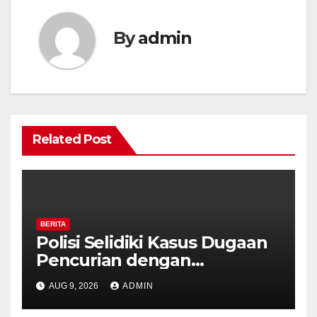
By
admin
Related Post
BERITA
Polisi Selidiki Kasus Dugaan
Pencurian dengan
Kekerasan di Counter HP
AUG 9, 2026
ADMIN
Royal Phone Ambarawa.