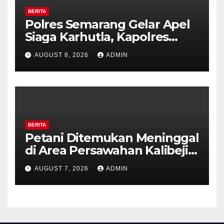
BERITA
Polres Semarang Gelar Apel
Siaga Karhutla, Kapolres
Tekankan Sinergi dan
AUGUST 8, 2026
ADMIN
Kesiapsiagaan Hadapi Musim
Kemarau.
BERITA
Petani Ditemukan Meninggal
di Area Persawahan Kalibeji,
Polisi Pastikan Tidak Ada
AUGUST 7, 2026
ADMIN
Tanda Kekerasan