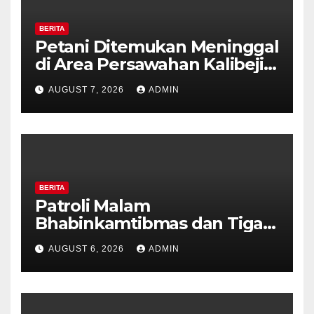
BERITA
Petani Ditemukan Meninggal
di Area Persawahan Kalibeji,
Polisi Pastikan Tidak Ada
AUGUST 7, 2026
ADMIN
Tanda Kekerasan
BERITA
Patroli Malam
Bhabinkamtibmas dan Tiga
Pilar Kelurahan Ungaran
AUGUST 6, 2026
ADMIN
Perkuat Kamtibmas, Warga
Diajak Aktifkan Ronda