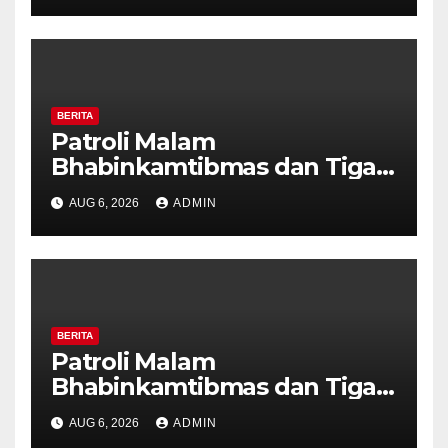
Kekerasan
BERITA
Patroli Malam
Bhabinkamtibmas dan Tiga
Pilar Kelurahan Ungaran
AUG 6, 2026
ADMIN
Perkuat Kamtibmas, Warga
Diajak Aktifkan Ronda
BERITA
Patroli Malam
Bhabinkamtibmas dan Tiga
Pilar Kelurahan Ungaran
AUG 6, 2026
ADMIN
Perkuat Kamtibmas, Warga