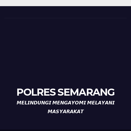
POLRES SEMARANG
𝙈𝙀𝙇𝙄𝙉𝘿𝙐𝙉𝙂𝙄 𝙈𝙀𝙉𝙂𝘼𝙔𝙊𝙈𝙄 𝙈𝙀𝙇𝘼𝙔𝘼𝙉𝙄
𝙈𝘼𝙎𝙔𝘼𝙍𝘼𝙆𝘼𝙏