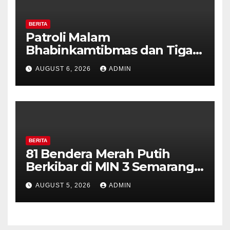
BERITA
Patroli Malam
Bhabinkamtibmas dan Tiga
Pilar Kelurahan Ungaran
AUGUST 6, 2026
ADMIN
Perkuat Kamtibmas, Warga
Diajak Aktifkan Ronda
BERITA
81 Bendera Merah Putih
Berkibar di MIN 3 Semarang,
Bhabinkamtibmas Desa
AUGUST 5, 2026
ADMIN
Timpik Hadiri Peringatan
HUT ke-81 Kemerdekaan RI