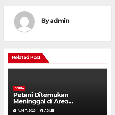
By
admin
Related Post
BERITA
Petani Ditemukan
Meninggal di Area
Persawahan Kalibeji, Polisi
AUG 7, 2026
ADMIN
Pastikan Tidak Ada Tanda