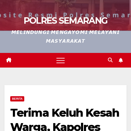
POLRES SEMARANG
𝙈𝙀𝙇𝙄𝙉𝘿𝙐𝙉𝙂𝙄 𝙈𝙀𝙉𝙂𝘼𝙔𝙊𝙈𝙄 𝙈𝙀𝙇𝘼𝙔𝘼𝙉𝙄
𝙈𝘼𝙎𝙔𝘼𝙍𝘼𝙆𝘼𝙏
BERITA
Terima Keluh Kesah
Warga, Kapolres