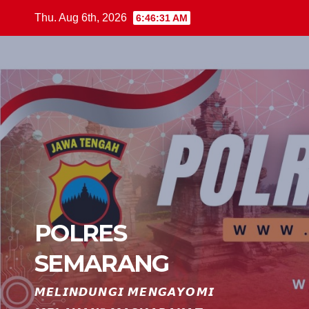
Skip
Thu. Aug 6th, 2026
6:46:32 AM
to
content
POLRES
SEMARANG
𝙈𝙀𝙇𝙄𝙉𝘿𝙐𝙉𝙂𝙄 𝙈𝙀𝙉𝙂𝘼𝙔𝙊𝙈𝙄