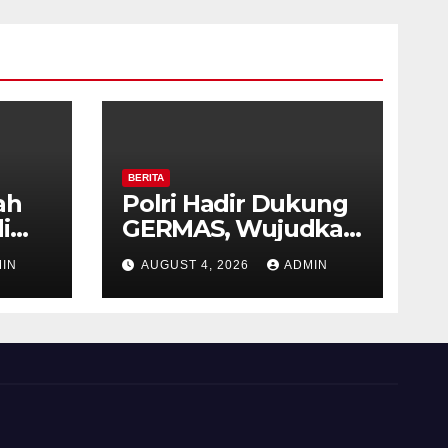
BERITA
ah
Polri Hadir Dukung
i
GERMAS, Wujudkan
,
Budaya Hidup Sehat
IN
AUGUST 4, 2026
ADMIN
as
di Kecamatan
iri
Pabelan
 ke-
 RI