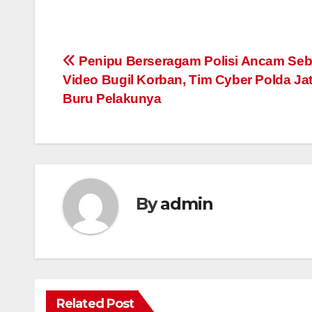
Post
Penipu Berseragam Polisi Ancam Seb
Video Bugil Korban, Tim Cyber Polda Ja
navigation
Buru Pelakunya
By
admin
Related Post