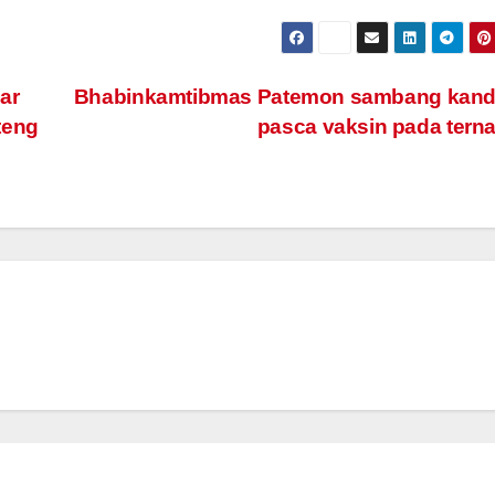
ar
Bhabinkamtibmas Patemon sambang kan
teng
pasca vaksin pada tern