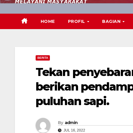
𝙈𝙀𝙇𝘼𝙔𝘼𝙉𝙄 𝙈𝘼𝙎𝙔𝘼𝙍𝘼𝙆𝘼𝙏
HOME
PROFIL
BAGIAN
BERITA
Tekan penyebara
berikan pendamp
puluhan sapi.
By
admin
JUL 16, 2022