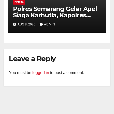
BERITA
Polres Semarang Gelar Apel
Siaga Karhutla, Kapolres
Tekankan Sinergi dan
AUG 8, 2026
ADMIN
Kesiapsiagaan Hadapi Musim
Kemarau.
Leave a Reply
You must be
logged in
to post a comment.