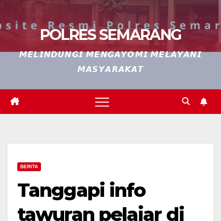
POLRES SEMARANG
𝙈𝙀𝙇𝙄𝙉𝘿𝙐𝙉𝙂𝙄 𝙈𝙀𝙉𝙂𝘼𝙔𝙊𝙈𝙄 𝙈𝙀𝙇𝘼𝙔𝘼𝙉𝙄
𝙈𝘼𝙎𝙔𝘼𝙍𝘼𝙆𝘼𝙏
BERITA
Tanggapi info
tawuran pelajar di