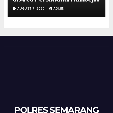
Polisi Pastikan Tidak Ada
AUGUST 7, 2026
ADMIN
Tanda Kekerasan
POLRES SEMARANG