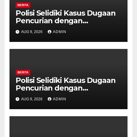
BERITA
Polisi Selidiki Kasus Dugaan
Pencurian dengan
Kekerasan di Counter HP
AUG 9, 2026
ADMIN
Royal Phone Ambarawa.
BERITA
Polisi Selidiki Kasus Dugaan
Pencurian dengan
Kekerasan di Counter HP
AUG 9, 2026
ADMIN
Royal Phone Ambarawa.