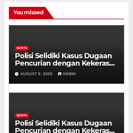
You missed
BERITA
Polisi Selidiki Kasus Dugaan
Pencurian dengan Kekerasan
di Counter HP Royal Phone
AUGUST 9, 2026
ADMIN
Ambarawa.
BERITA
Polisi Selidiki Kasus Dugaan
Pencurian dengan Kekerasan