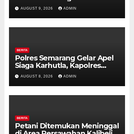
di Counter HP Royal Phone
AUGUST 9, 2026
ADMIN
Ambarawa.
BERITA
Polres Semarang Gelar Apel
Siaga Karhutla, Kapolres
Tekankan Sinergi dan
AUGUST 8, 2026
ADMIN
Kesiapsiagaan Hadapi Musim
Kemarau.
BERITA
Petani Ditemukan Meninggal
di Area Persawahan Kalibeji,