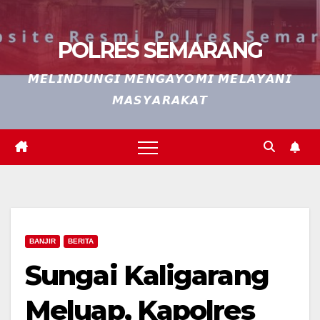
POLRES SEMARANG
𝙈𝙀𝙇𝙄𝙉𝘿𝙐𝙉𝙂𝙄 𝙈𝙀𝙉𝙂𝘼𝙔𝙊𝙈𝙄 𝙈𝙀𝙇𝘼𝙔𝘼𝙉𝙄
𝙈𝘼𝙎𝙔𝘼𝙍𝘼𝙆𝘼𝙏
BANJIR
BERITA
Sungai Kaligarang
Meluap, Kapolres