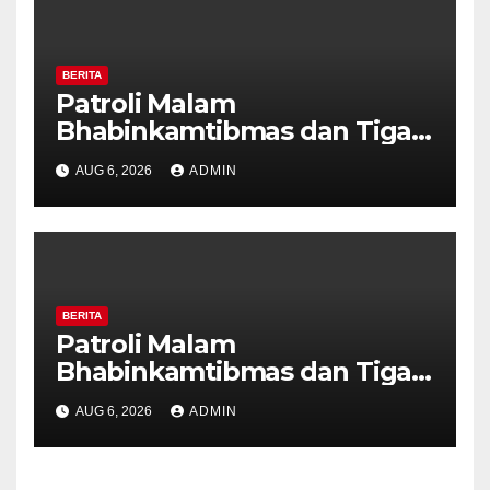
BERITA
Patroli Malam
Bhabinkamtibmas dan Tiga
Pilar Kelurahan Ungaran
AUG 6, 2026
ADMIN
Perkuat Kamtibmas, Warga
Diajak Aktifkan Ronda
BERITA
Patroli Malam
Bhabinkamtibmas dan Tiga
Pilar Kelurahan Ungaran
AUG 6, 2026
ADMIN
Perkuat Kamtibmas, Warga
Diajak Aktifkan Ronda