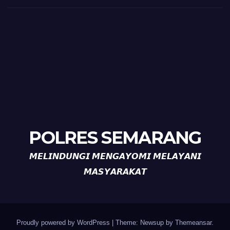
POLRES SEMARANG
𝙈𝙀𝙇𝙄𝙉𝘿𝙐𝙉𝙂𝙄 𝙈𝙀𝙉𝙂𝘼𝙔𝙊𝙈𝙄 𝙈𝙀𝙇𝘼𝙔𝘼𝙉𝙄
𝙈𝘼𝙎𝙔𝘼𝙍𝘼𝙆𝘼𝙏
Proudly powered by WordPress
|
Theme: Newsup by
Themeansar
.