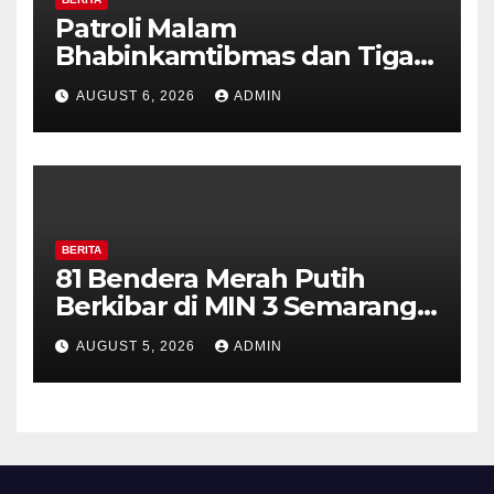
Patroli Malam
Bhabinkamtibmas dan Tiga
Pilar Kelurahan Ungaran
AUGUST 6, 2026
ADMIN
Perkuat Kamtibmas, Warga
Diajak Aktifkan Ronda
BERITA
81 Bendera Merah Putih
Berkibar di MIN 3 Semarang,
Bhabinkamtibmas Desa
AUGUST 5, 2026
ADMIN
Timpik Hadiri Peringatan
HUT ke-81 Kemerdekaan RI