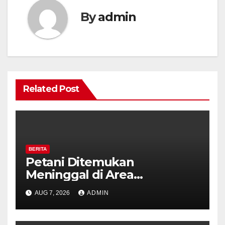
By
admin
Related Post
BERITA
Petani Ditemukan
Meninggal di Area
Persawahan Kalibeji, Polisi
AUG 7, 2026
ADMIN
Pastikan Tidak Ada Tanda
Kekerasan