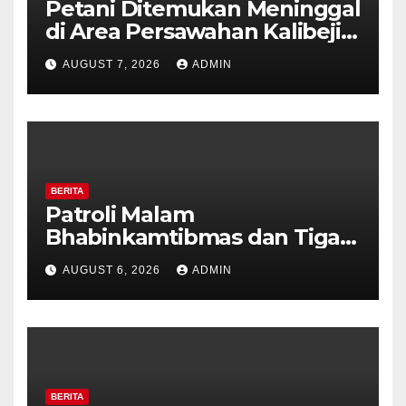
Petani Ditemukan Meninggal
di Area Persawahan Kalibeji,
Polisi Pastikan Tidak Ada
AUGUST 7, 2026
ADMIN
Tanda Kekerasan
BERITA
Patroli Malam
Bhabinkamtibmas dan Tiga
Pilar Kelurahan Ungaran
AUGUST 6, 2026
ADMIN
Perkuat Kamtibmas, Warga
Diajak Aktifkan Ronda
BERITA