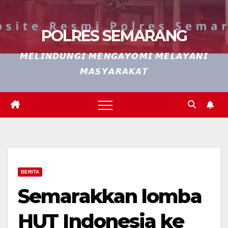
POLRES SEMARANG
𝙈𝙀𝙇𝙄𝙉𝘿𝙐𝙉𝙂𝙄 𝙈𝙀𝙉𝙂𝘼𝙔𝙊𝙈𝙄 𝙈𝙀𝙇𝘼𝙔𝘼𝙉𝙄
𝙈𝘼𝙎𝙔𝘼𝙍𝘼𝙆𝘼𝙏
BERITA
Semarakkan lomba
HUT Indonesia ke