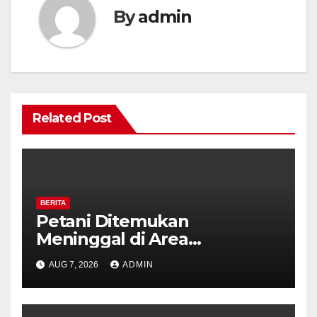
By
admin
Related Post
BERITA
Petani Ditemukan
Meninggal di Area
Persawahan Kalibeji, Polisi
AUG 7, 2026
ADMIN
Pastikan Tidak Ada Tanda
Kekerasan