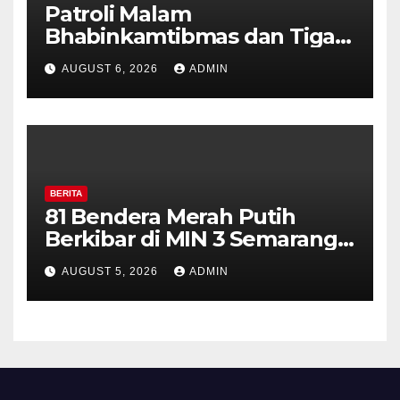
Patroli Malam
Bhabinkamtibmas dan Tiga
Pilar Kelurahan Ungaran
AUGUST 6, 2026
ADMIN
Perkuat Kamtibmas, Warga
Diajak Aktifkan Ronda
BERITA
81 Bendera Merah Putih
Berkibar di MIN 3 Semarang,
Bhabinkamtibmas Desa
AUGUST 5, 2026
ADMIN
Timpik Hadiri Peringatan
HUT ke-81 Kemerdekaan RI