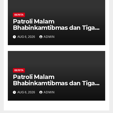
BERITA
Patroli Malam
Bhabinkamtibmas dan Tiga
Pilar Kelurahan Ungaran
AUG 6, 2026
ADMIN
Perkuat Kamtibmas, Warga
Diajak Aktifkan Ronda
BERITA
Patroli Malam
Bhabinkamtibmas dan Tiga
Pilar Kelurahan Ungaran
AUG 6, 2026
ADMIN
Perkuat Kamtibmas, Warga
Diajak Aktifkan Ronda