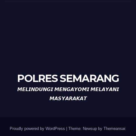
POLRES SEMARANG
𝙈𝙀𝙇𝙄𝙉𝘿𝙐𝙉𝙂𝙄 𝙈𝙀𝙉𝙂𝘼𝙔𝙊𝙈𝙄 𝙈𝙀𝙇𝘼𝙔𝘼𝙉𝙄
𝙈𝘼𝙎𝙔𝘼𝙍𝘼𝙆𝘼𝙏
Proudly powered by WordPress
|
Theme: Newsup by
Themeansar
.