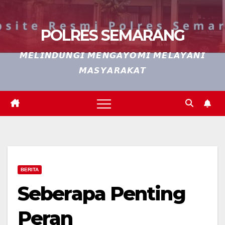
POLRES SEMARANG
𝙈𝙀𝙇𝙄𝙉𝘿𝙐𝙉𝙂𝙄 𝙈𝙀𝙉𝙂𝘼𝙔𝙊𝙈𝙄 𝙈𝙀𝙇𝘼𝙔𝘼𝙉𝙄
𝙈𝘼𝙎𝙔𝘼𝙍𝘼𝙆𝘼𝙏
BERITA
Seberapa Penting
Peran