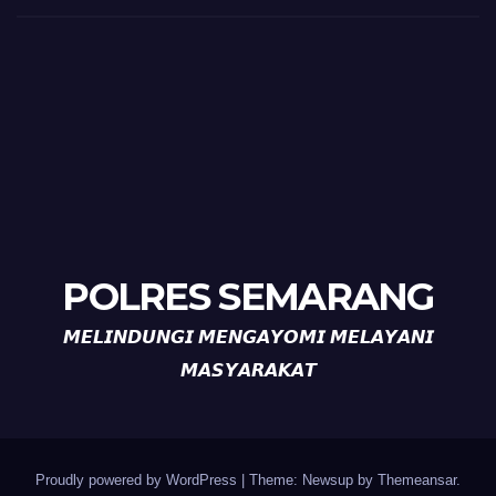
POLRES SEMARANG
𝙈𝙀𝙇𝙄𝙉𝘿𝙐𝙉𝙂𝙄 𝙈𝙀𝙉𝙂𝘼𝙔𝙊𝙈𝙄 𝙈𝙀𝙇𝘼𝙔𝘼𝙉𝙄
𝙈𝘼𝙎𝙔𝘼𝙍𝘼𝙆𝘼𝙏
Proudly powered by WordPress
|
Theme: Newsup by
Themeansar
.