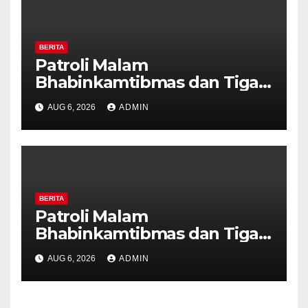
BERITA
Patroli Malam
Bhabinkamtibmas dan Tiga
Pilar Kelurahan Ungaran
AUG 6, 2026
ADMIN
Perkuat Kamtibmas, Warga
Diajak Aktifkan Ronda
BERITA
Patroli Malam
Bhabinkamtibmas dan Tiga
Pilar Kelurahan Ungaran
AUG 6, 2026
ADMIN
Perkuat Kamtibmas, Warga
Diajak Aktifkan Ronda