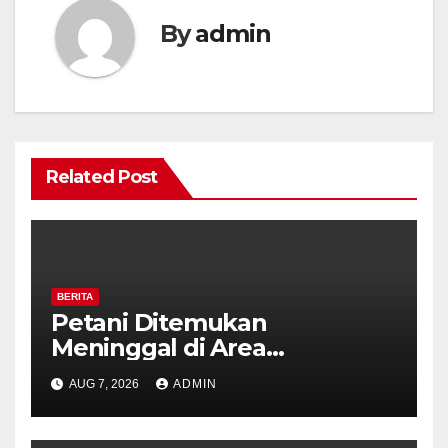
By
admin
Related Post
BERITA
Petani Ditemukan
Meninggal di Area
Persawahan Kalibeji, Polisi
AUG 7, 2026
ADMIN
Pastikan Tidak Ada Tanda
Kekerasan