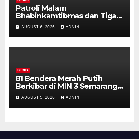
Patroli Malam
Bhabinkamtibmas dan Tiga
Pilar Kelurahan Ungaran
AUGUST 6, 2026
ADMIN
Perkuat Kamtibmas, Warga
Diajak Aktifkan Ronda
BERITA
81 Bendera Merah Putih
Berkibar di MIN 3 Semarang,
Bhabinkamtibmas Desa
AUGUST 5, 2026
ADMIN
Timpik Hadiri Peringatan
HUT ke-81 Kemerdekaan RI