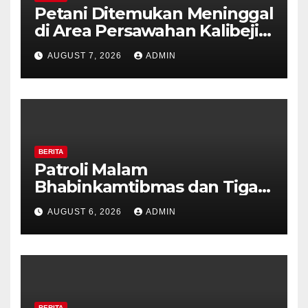
Petani Ditemukan Meninggal
di Area Persawahan Kalibeji,
Polisi Pastikan Tidak Ada
AUGUST 7, 2026
ADMIN
Tanda Kekerasan
BERITA
Patroli Malam
Bhabinkamtibmas dan Tiga
Pilar Kelurahan Ungaran
AUGUST 6, 2026
ADMIN
Perkuat Kamtibmas, Warga
Diajak Aktifkan Ronda
BERITA