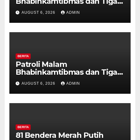
Bhabinkamtibmas dan Tiga
Pilar Kelurahan Ungaran
AUGUST 6, 2026
ADMIN
Perkuat Kamtibmas, Warga
Diajak Aktifkan Ronda
BERITA
Patroli Malam
Bhabinkamtibmas dan Tiga
Pilar Kelurahan Ungaran
AUGUST 6, 2026
ADMIN
Perkuat Kamtibmas, Warga
Diajak Aktifkan Ronda
BERITA
81 Bendera Merah Putih