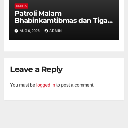
BERITA
Patroli Malam
Bhabinkamtibmas dan Tiga
Pilar Kelurahan Ungaran
AUG 6, 2026
ADMIN
Perkuat Kamtibmas, Warga
Diajak Aktifkan Ronda
Leave a Reply
You must be
logged in
to post a comment.