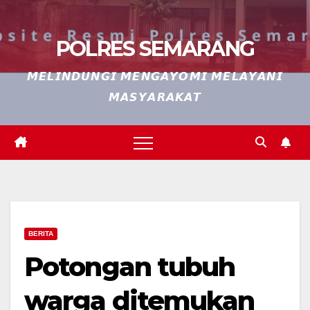
POLRES SEMARANG
𝙈𝙀𝙇𝙄𝙉𝘿𝙐𝙉𝙂𝙄 𝙈𝙀𝙉𝙂𝘼𝙔𝙊𝙈𝙄 𝙈𝙀𝙇𝘼𝙔𝘼𝙉𝙄
𝙈𝘼𝙎𝙔𝘼𝙍𝘼𝙆𝘼𝙏
BERITA
Potongan tubuh
warga ditemukan