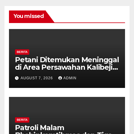
You missed
BERITA
Petani Ditemukan Meninggal
di Area Persawahan Kalibeji,
Polisi Pastikan Tidak Ada
AUGUST 7, 2026
ADMIN
Tanda Kekerasan
BERITA
Patroli Malam