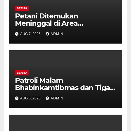
BERITA
Petani Ditemukan
Meninggal di Area
Persawahan Kalibeji, Polisi
AUG 7, 2026
ADMIN
Pastikan Tidak Ada Tanda
Kekerasan
BERITA
Patroli Malam
Bhabinkamtibmas dan Tiga
Pilar Kelurahan Ungaran
AUG 6, 2026
ADMIN
Perkuat Kamtibmas, Warga
Diajak Aktifkan Ronda