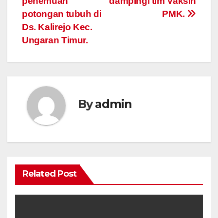
penemuan
dampingi tim Vaksin
potongan tubuh di
PMK.
Ds. Kalirejo Kec.
Ungaran Timur.
By
admin
Related Post