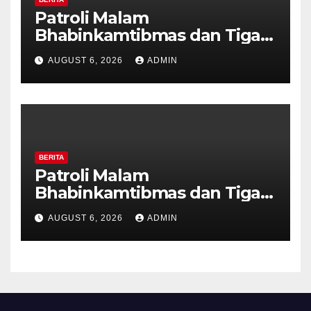
Patroli Malam
Bhabinkamtibmas dan Tiga
Pilar Kelurahan Ungaran
AUGUST 6, 2026
ADMIN
Perkuat Kamtibmas, Warga
Diajak Aktifkan Ronda
BERITA
Patroli Malam
Bhabinkamtibmas dan Tiga
Pilar Kelurahan Ungaran
AUGUST 6, 2026
ADMIN
Perkuat Kamtibmas, Warga
Diajak Aktifkan Ronda