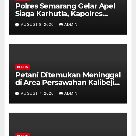
Polres Semarang Gelar Apel
Siaga Karhutla, Kapolres
Tekankan Sinergi dan
AUGUST 8, 2026
ADMIN
Kesiapsiagaan Hadapi Musim
Kemarau.
BERITA
Petani Ditemukan Meninggal
di Area Persawahan Kalibeji,
Polisi Pastikan Tidak Ada
AUGUST 7, 2026
ADMIN
Tanda Kekerasan
BERITA