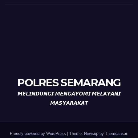
POLRES SEMARANG
𝙈𝙀𝙇𝙄𝙉𝘿𝙐𝙉𝙂𝙄 𝙈𝙀𝙉𝙂𝘼𝙔𝙊𝙈𝙄 𝙈𝙀𝙇𝘼𝙔𝘼𝙉𝙄
𝙈𝘼𝙎𝙔𝘼𝙍𝘼𝙆𝘼𝙏
Proudly powered by WordPress
|
Theme: Newsup by
Themeansar
.