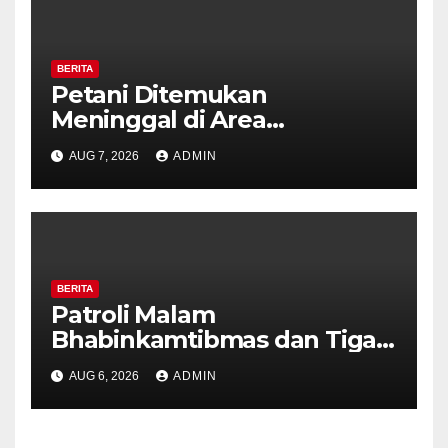
BERITA
Petani Ditemukan
Meninggal di Area
Persawahan Kalibeji, Polisi
AUG 7, 2026
ADMIN
Pastikan Tidak Ada Tanda
Kekerasan
BERITA
Patroli Malam
Bhabinkamtibmas dan Tiga
Pilar Kelurahan Ungaran
AUG 6, 2026
ADMIN
Perkuat Kamtibmas, Warga
Diajak Aktifkan Ronda