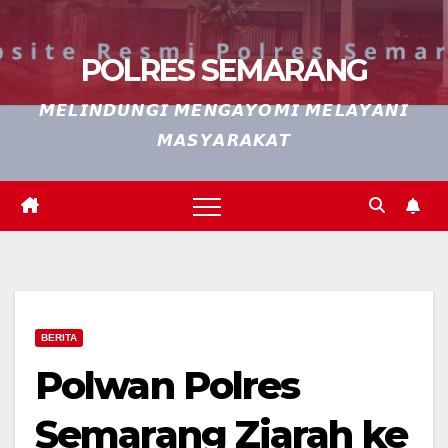
POLRES SEMARANG
𝙈𝙀𝙇𝙄𝙉𝘿𝙐𝙉𝙂𝙄 𝙈𝙀𝙉𝙂𝘼𝙔𝙊𝙈𝙄 𝙈𝙀𝙇𝘼𝙔𝘼𝙉𝙄
𝙈𝘼𝙎𝙔𝘼𝙍𝘼𝙆𝘼𝙏
BERITA
Polwan Polres
Semarang Ziarah ke