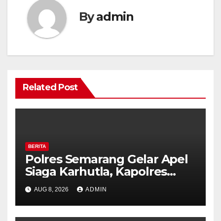
By
admin
Related Post
BERITA
Polres Semarang Gelar Apel
Siaga Karhutla, Kapolres
Tekankan Sinergi dan
AUG 8, 2026
ADMIN
Kesiapsiagaan Hadapi Musim
Kemarau.