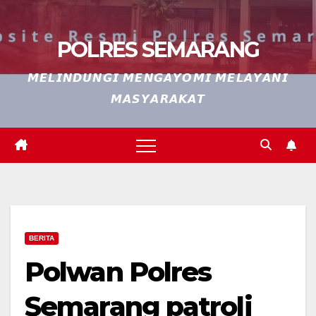
POLRES SEMARANG
𝙈𝙀𝙇𝙄𝙉𝘿𝙐𝙉𝙂𝙄 𝙈𝙀𝙉𝙂𝘼𝙔𝙊𝙈𝙄 𝙈𝙀𝙇𝘼𝙔𝘼𝙉𝙄
𝙈𝘼𝙎𝙔𝘼𝙍𝘼𝙆𝘼𝙏
BERITA
Polwan Polres
Semarang patroli