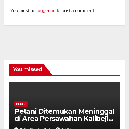
You must be
logged in
to post a comment.
You missed
BERITA
Petani Ditemukan Meninggal
di Area Persawahan Kalibeji,
Polisi Pastikan Tidak Ada
AUGUST 7, 2026
ADMIN