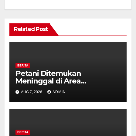
Related Post
BERITA
Petani Ditemukan
Meninggal di Area
Persawahan Kalibeji, Polisi
AUG 7, 2026
ADMIN
Pastikan Tidak Ada Tanda
Kekerasan
BERITA