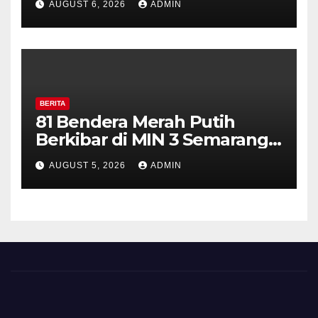
AUGUST 6, 2026
ADMIN
Perkuat Kamtibmas, Warga
Diajak Aktifkan Ronda
BERITA
81 Bendera Merah Putih
Berkibar di MIN 3 Semarang,
Bhabinkamtibmas Desa
AUGUST 5, 2026
ADMIN
Timpik Hadiri Peringatan
HUT ke-81 Kemerdekaan RI