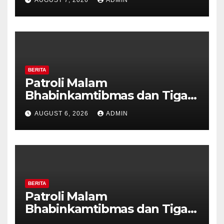
Tanda Kekerasan
BERITA
Patroli Malam
Bhabinkamtibmas dan Tiga
Pilar Kelurahan Ungaran
AUGUST 6, 2026
ADMIN
Perkuat Kamtibmas, Warga
Diajak Aktifkan Ronda
BERITA
Patroli Malam
Bhabinkamtibmas dan Tiga
Pilar Kelurahan Ungaran