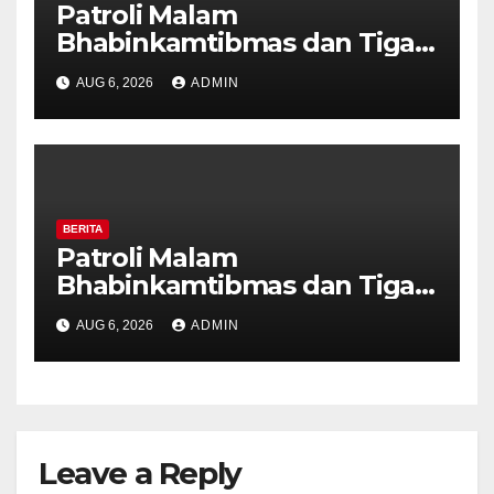
Patroli Malam
Bhabinkamtibmas dan Tiga
Pilar Kelurahan Ungaran
AUG 6, 2026
ADMIN
Perkuat Kamtibmas, Warga
Diajak Aktifkan Ronda
BERITA
Patroli Malam
Bhabinkamtibmas dan Tiga
Pilar Kelurahan Ungaran
AUG 6, 2026
ADMIN
Perkuat Kamtibmas, Warga
Diajak Aktifkan Ronda
Leave a Reply