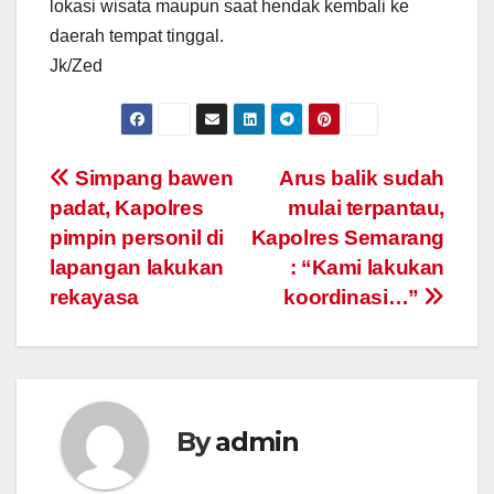
lokasi wisata maupun saat hendak kembali ke
daerah tempat tinggal.
Jk/Zed
Post
Simpang bawen
Arus balik sudah
padat, Kapolres
mulai terpantau,
navigation
pimpin personil di
Kapolres Semarang
lapangan lakukan
: “Kami lakukan
rekayasa
koordinasi…”
By
admin