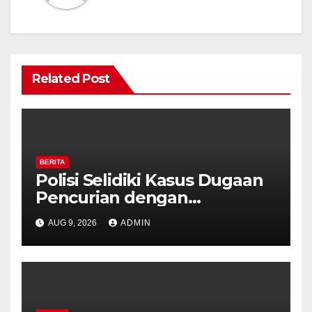
Related Post
BERITA
Polisi Selidiki Kasus Dugaan
Pencurian dengan
Kekerasan di Counter HP
AUG 9, 2026
ADMIN
Royal Phone Ambarawa.