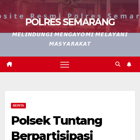
POLRES SEMARANG
𝙈𝙀𝙇𝙄𝙉𝘿𝙐𝙉𝙂𝙄 𝙈𝙀𝙉𝙂𝘼𝙔𝙊𝙈𝙄 𝙈𝙀𝙇𝘼𝙔𝘼𝙉𝙄
𝙈𝘼𝙎𝙔𝘼𝙍𝘼𝙆𝘼𝙏
BERITA
Polsek Tuntang
Berpartisipasi