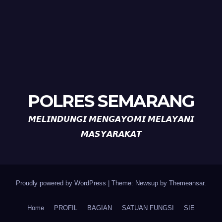
POLRES SEMARANG
𝙈𝙀𝙇𝙄𝙉𝘿𝙐𝙉𝙂𝙄 𝙈𝙀𝙉𝙂𝘼𝙔𝙊𝙈𝙄 𝙈𝙀𝙇𝘼𝙔𝘼𝙉𝙄
𝙈𝘼𝙎𝙔𝘼𝙍𝘼𝙆𝘼𝙏
Proudly powered by WordPress
|
Theme: Newsup by
Themeansar
.
Home
PROFIL
BAGIAN
SATUAN FUNGSI
SIE