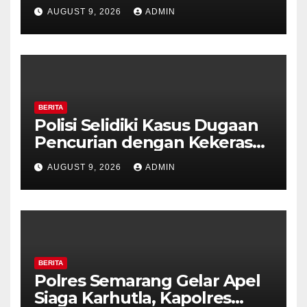
di Counter HP Royal Phone
AUGUST 9, 2026
ADMIN
Ambarawa.
BERITA
Polisi Selidiki Kasus Dugaan
Pencurian dengan Kekerasan
di Counter HP Royal Phone
AUGUST 9, 2026
ADMIN
Ambarawa.
BERITA
Polres Semarang Gelar Apel
Siaga Karhutla, Kapolres