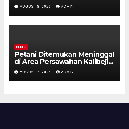
Tekankan Sinergi dan
AUGUST 8, 2026
ADMIN
Kesiapsiagaan Hadapi Musim
Kemarau.
BERITA
Petani Ditemukan Meninggal
di Area Persawahan Kalibeji,
Polisi Pastikan Tidak Ada
AUGUST 7, 2026
ADMIN
Tanda Kekerasan