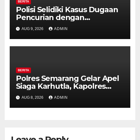
BERITA
Polisi Selidiki Kasus Dugaan
Pencurian dengan
Kekerasan di Counter HP
AUG 9, 2026
ADMIN
Royal Phone Ambarawa.
BERITA
Polres Semarang Gelar Apel
Siaga Karhutla, Kapolres
Tekankan Sinergi dan
AUG 8, 2026
ADMIN
Kesiapsiagaan Hadapi Musim
Kemarau.
Leave a Reply