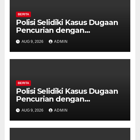
BERITA
Polisi Selidiki Kasus Dugaan
Pencurian dengan
Kekerasan di Counter HP
AUG 9, 2026
ADMIN
Royal Phone Ambarawa.
BERITA
Polisi Selidiki Kasus Dugaan
Pencurian dengan
Kekerasan di Counter HP
AUG 9, 2026
ADMIN
Royal Phone Ambarawa.