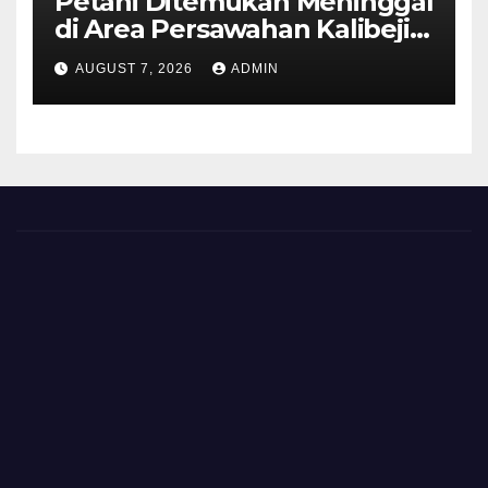
Petani Ditemukan Meninggal
di Area Persawahan Kalibeji,
Polisi Pastikan Tidak Ada
AUGUST 7, 2026
ADMIN
Tanda Kekerasan