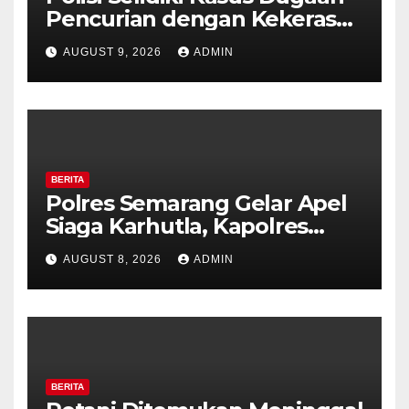
Pencurian dengan Kekerasan
di Counter HP Royal Phone
AUGUST 9, 2026
ADMIN
Ambarawa.
BERITA
Polres Semarang Gelar Apel
Siaga Karhutla, Kapolres
Tekankan Sinergi dan
AUGUST 8, 2026
ADMIN
Kesiapsiagaan Hadapi Musim
Kemarau.
BERITA