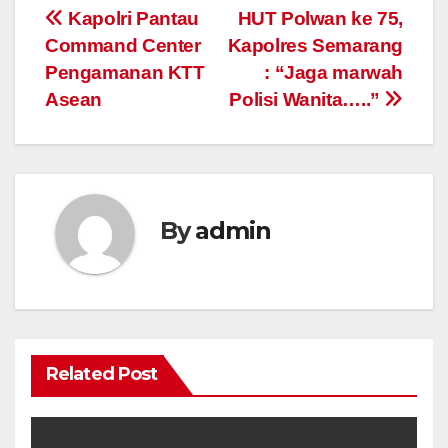
Post
Kapolri Pantau
HUT Polwan ke 75,
Command Center
Kapolres Semarang
navigation
Pengamanan KTT
: “Jaga marwah
Asean
Polisi Wanita…..”
By
admin
Related Post