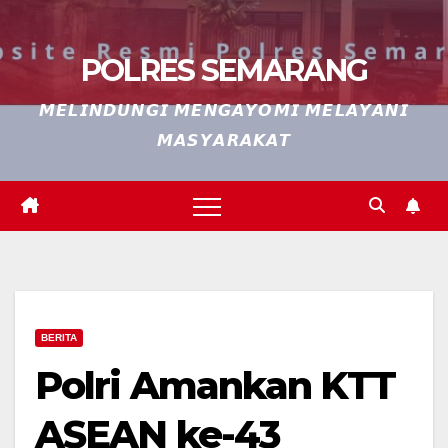
POLRES SEMARANG
𝙈𝙀𝙇𝙄𝙉𝘿𝙐𝙉𝙂𝙄 𝙈𝙀𝙉𝙂𝘼𝙔𝙊𝙈𝙄 𝙈𝙀𝙇𝘼𝙔𝘼𝙉𝙄
𝙈𝘼𝙎𝙔𝘼𝙍𝘼𝙆𝘼𝙏
BERITA
Polri Amankan KTT
ASEAN ke-43