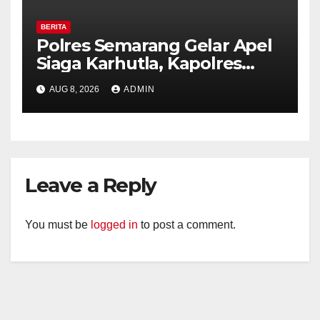
BERITA
Polres Semarang Gelar Apel
Siaga Karhutla, Kapolres
Tekankan Sinergi dan
AUG 8, 2026
ADMIN
Kesiapsiagaan Hadapi Musim
Kemarau.
Leave a Reply
You must be
logged in
to post a comment.