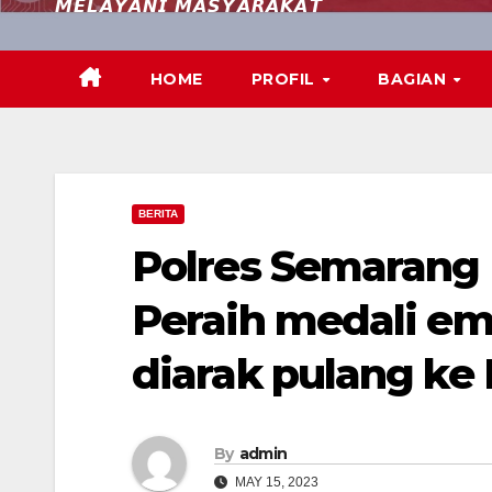
𝙈𝙀𝙇𝘼𝙔𝘼𝙉𝙄 𝙈𝘼𝙎𝙔𝘼𝙍𝘼𝙆𝘼𝙏
HOME
PROFIL
BAGIAN
BERITA
Polres Semarang
Peraih medali em
diarak pulang ke
By
admin
MAY 15, 2023