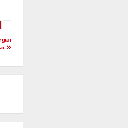
ngan
kar