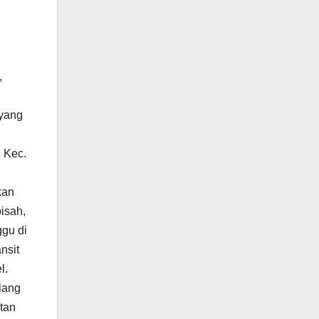
,
 yang
 Kec.
kan
isah,
gu di
nsit
l.
lang
tan