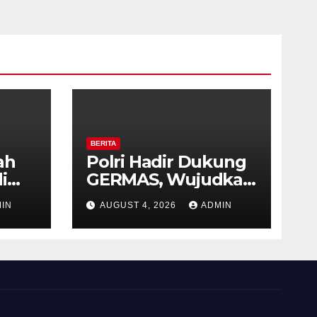
BERITA
ah
Polri Hadir Dukung
i
GERMAS, Wujudkan
,
Budaya Hidup Sehat
IN
AUGUST 4, 2026
ADMIN
as
di Kecamatan
iri
Pabelan
 ke-
 RI