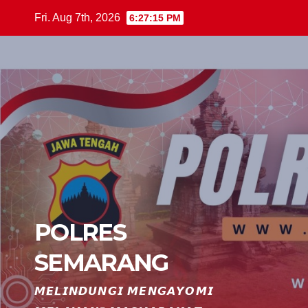
Skip
Fri. Aug 7th, 2026
6:27:15 PM
to
content
POLRES
SEMARANG
𝙈𝙀𝙇𝙄𝙉𝘿𝙐𝙉𝙂𝙄 𝙈𝙀𝙉𝙂𝘼𝙔𝙊𝙈𝙄