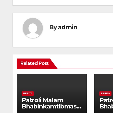
By
admin
Related Post
BERITA
BERITA
Patroli Malam
Patr
Bhabinkamtibmas
Bha
dan Tiga Pilar
dan 