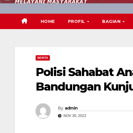
𝙈𝙀𝙇𝘼𝙔𝘼𝙉𝙄 𝙈𝘼𝙎𝙔𝘼𝙍𝘼𝙆𝘼𝙏
HOME
PROFIL
BAGIAN
BERITA
Polisi Sahabat A
Bandungan Kunju
By
admin
NOV 30, 2022