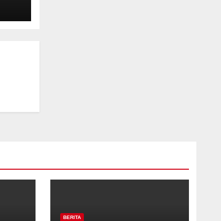
as
iri
ke-
 RI
BERITA