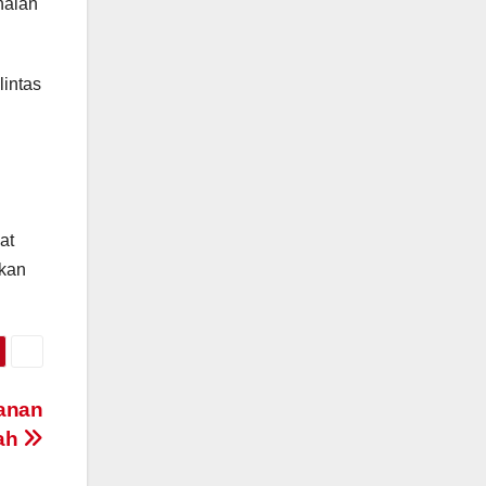
nalan
lintas
at
lkan
anan
tah