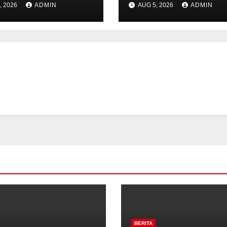
, 2026
ADMIN
AUG 5, 2026
ADMIN
rahan Ungaran
Bhabinkamtibm
kuat
Desa Timpik Had
tibmas, Warga
Peringatan HUT 
ak Aktifkan
81 Kemerdekaan
da
BERITA