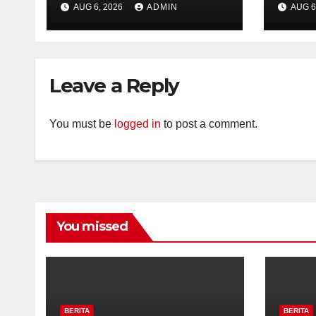
AUG 6, 2026
ADMIN
AUG 6
Kelurahan Ungaran
Kelu
Perkuat
Per
Kamtibmas, Warga
Kam
Diajak Aktifkan
Diaj
Leave a Reply
Ronda
Ron
You must be
logged in
to post a comment.
You missed
BERITA
BERITA