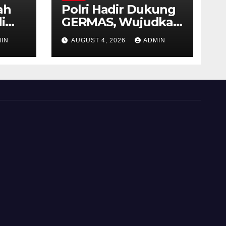
ah
Polri Hadir Dukung
i
GERMAS, Wujudkan
,
Budaya Hidup Sehat
IN
AUGUST 4, 2026
ADMIN
as
di Kecamatan
iri
Pabelan
 ke-
 RI