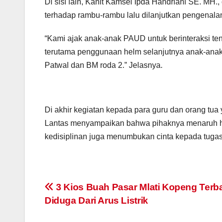
Di sisi lain, Kanit Kamsel Ipda Handriani SE. M
terhadap rambu-rambu lalu dilanjutkan pengenalan 
“Kami ajak anak-anak PAUD untuk berinteraksi tenta
terutama penggunaan helm selanjutnya anak-anak
Patwal dan BM roda 2.” Jelasnya.
Di akhir kegiatan kepada para guru dan orang t
Lantas menyampaikan bahwa pihaknya menaruh ha
kedisiplinan juga menumbukan cinta kepada tugas 
Post
3 Kios Buah Pasar Mlati Kopeng Terba
Diduga Dari Arus Listrik
navigation