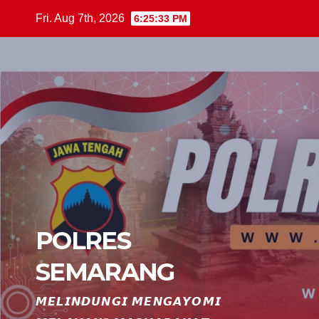
Skip
Fri. Aug 7th, 2026
6:25:34 PM
to
content
POLRES
SEMARANG
𝙈𝙀𝙇𝙄𝙉𝘿𝙐𝙉𝙂𝙄 𝙈𝙀𝙉𝙂𝘼𝙔𝙊𝙈𝙄