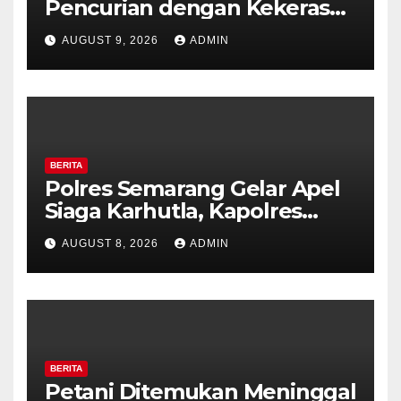
Pencurian dengan Kekerasan
di Counter HP Royal Phone
AUGUST 9, 2026
ADMIN
Ambarawa.
BERITA
Polres Semarang Gelar Apel
Siaga Karhutla, Kapolres
Tekankan Sinergi dan
AUGUST 8, 2026
ADMIN
Kesiapsiagaan Hadapi Musim
Kemarau.
BERITA
Petani Ditemukan Meninggal