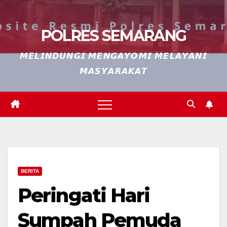
POLRES SEMARANG
𝙈𝙀𝙇𝙄𝙉𝘿𝙐𝙉𝙂𝙄 𝙈𝙀𝙉𝙂𝘼𝙔𝙊𝙈𝙄 𝙈𝙀𝙇𝘼𝙔𝘼𝙉𝙄
𝙈𝘼𝙎𝙔𝘼𝙍𝘼𝙆𝘼𝙏
BERITA
Peringati Hari
Sumpah Pemuda