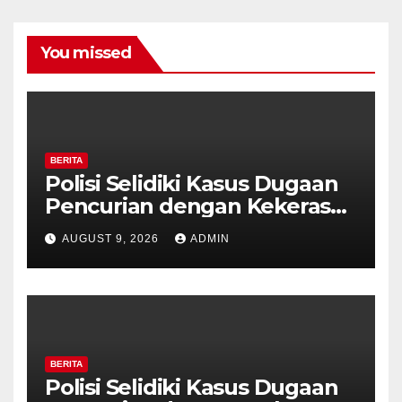
You missed
BERITA
Polisi Selidiki Kasus Dugaan
Pencurian dengan Kekerasan
di Counter HP Royal Phone
AUGUST 9, 2026
ADMIN
Ambarawa.
BERITA
Polisi Selidiki Kasus Dugaan