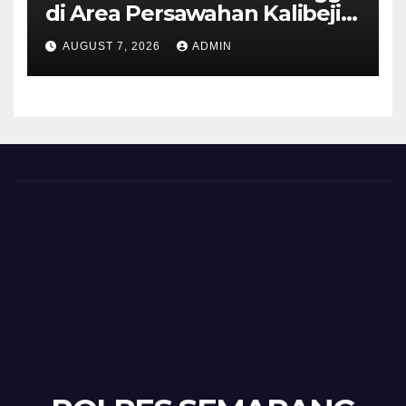
di Area Persawahan Kalibeji,
Polisi Pastikan Tidak Ada
AUGUST 7, 2026
ADMIN
Tanda Kekerasan