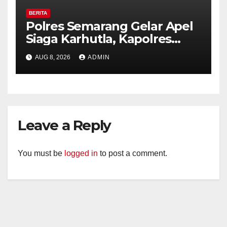
BERITA
Polres Semarang Gelar Apel
Siaga Karhutla, Kapolres
Tekankan Sinergi dan
AUG 8, 2026
ADMIN
Kesiapsiagaan Hadapi Musim
Kemarau.
Leave a Reply
You must be
logged in
to post a comment.