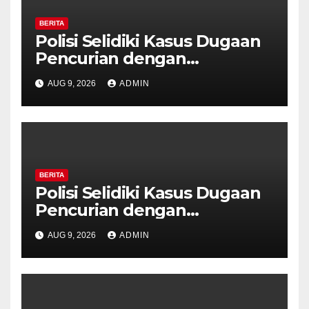
BERITA
Polisi Selidiki Kasus Dugaan
Pencurian dengan
Kekerasan di Counter HP
AUG 9, 2026
ADMIN
Royal Phone Ambarawa.
BERITA
Polisi Selidiki Kasus Dugaan
Pencurian dengan
Kekerasan di Counter HP
AUG 9, 2026
ADMIN
Royal Phone Ambarawa.