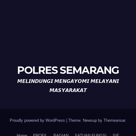
POLRES SEMARANG
𝙈𝙀𝙇𝙄𝙉𝘿𝙐𝙉𝙂𝙄 𝙈𝙀𝙉𝙂𝘼𝙔𝙊𝙈𝙄 𝙈𝙀𝙇𝘼𝙔𝘼𝙉𝙄
𝙈𝘼𝙎𝙔𝘼𝙍𝘼𝙆𝘼𝙏
Proudly powered by WordPress
|
Theme: Newsup by
Themeansar
.
Home
PROFIL
BAGIAN
SATUAN FUNGSI
SIE