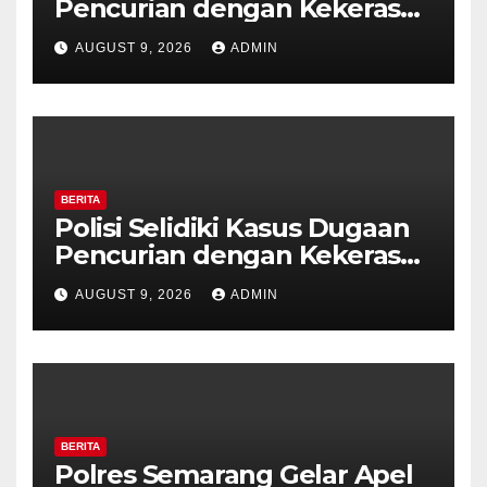
Pencurian dengan Kekerasan
di Counter HP Royal Phone
AUGUST 9, 2026
ADMIN
Ambarawa.
BERITA
Polisi Selidiki Kasus Dugaan
Pencurian dengan Kekerasan
di Counter HP Royal Phone
AUGUST 9, 2026
ADMIN
Ambarawa.
BERITA
Polres Semarang Gelar Apel