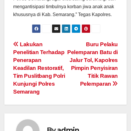
mengantisipasi timbulnya korban jiwa anak anak
khususnya di Kab. Semarang.” Tegas Kapolres.
Post
Lakukan
Buru Pelaku
Penelitian Terhadap
Pelemparan Batu di
navigation
Penerapan
Jalur Tol, Kapolres
Keadilan Restoratif,
Pimpin Penyisiran
Tim Puslitbang Polri
Titik Rawan
Kunjungi Polres
Pelemparan
Semarang
By
admin