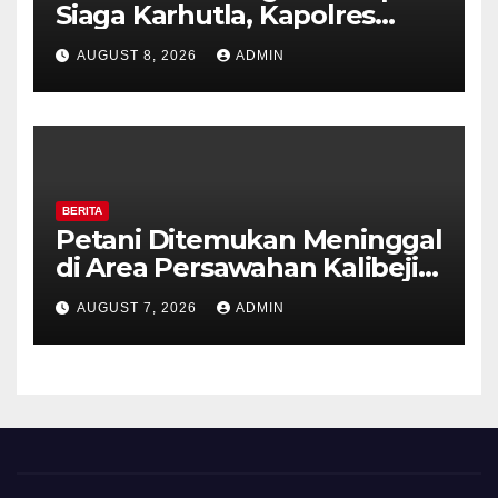
Siaga Karhutla, Kapolres
Tekankan Sinergi dan
AUGUST 8, 2026
ADMIN
Kesiapsiagaan Hadapi Musim
Kemarau.
BERITA
Petani Ditemukan Meninggal
di Area Persawahan Kalibeji,
Polisi Pastikan Tidak Ada
AUGUST 7, 2026
ADMIN
Tanda Kekerasan