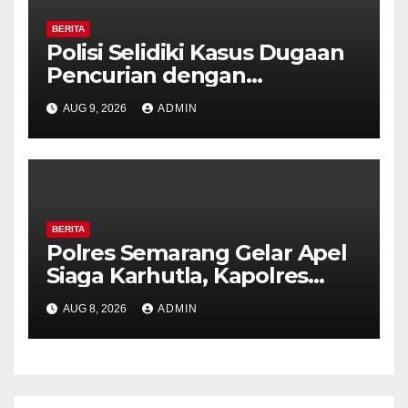
BERITA
Polisi Selidiki Kasus Dugaan
Pencurian dengan
Kekerasan di Counter HP
AUG 9, 2026
ADMIN
Royal Phone Ambarawa.
BERITA
Polres Semarang Gelar Apel
Siaga Karhutla, Kapolres
Tekankan Sinergi dan
AUG 8, 2026
ADMIN
Kesiapsiagaan Hadapi Musim
Kemarau.