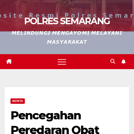
POLRES SEMARANG
𝙈𝙀𝙇𝙄𝙉𝘿𝙐𝙉𝙂𝙄 𝙈𝙀𝙉𝙂𝘼𝙔𝙊𝙈𝙄 𝙈𝙀𝙇𝘼𝙔𝘼𝙉𝙄
𝙈𝘼𝙎𝙔𝘼𝙍𝘼𝙆𝘼𝙏
BERITA
Pencegahan
Peredaran Obat