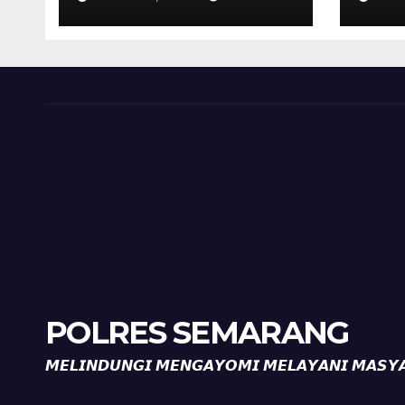
Kalibeji, Polisi
Kel
Pastikan Tidak Ada
Per
Tanda Kekerasan
Kam
Diaj
Ron
POLRES SEMARANG
𝙈𝙀𝙇𝙄𝙉𝘿𝙐𝙉𝙂𝙄 𝙈𝙀𝙉𝙂𝘼𝙔𝙊𝙈𝙄 𝙈𝙀𝙇𝘼𝙔𝘼𝙉𝙄 𝙈𝘼𝙎𝙔