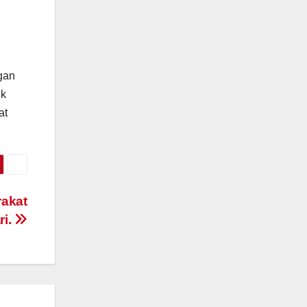
gan
uk
at
rakat
ri.