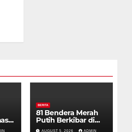
BERITA
81 Bendera Merah
as
Putih Berkibar di
MIN 3 Semarang,
IN
AUGUST 5, 2026
ADMIN