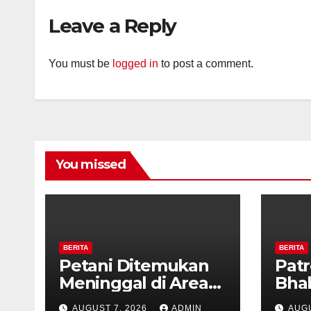
Diaj
Leave a Reply
Ron
You must be
logged in
to post a comment.
You missed
BERITA
BERITA
Petani Ditemukan
Patr
Meninggal di Area
Bha
Persawahan
dan 
AUGUST 7, 2026
ADMIN
AUGU