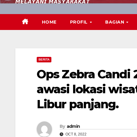
𝙈𝙀𝙇𝘼𝙔𝘼𝙉𝙄 𝙈𝘼𝙎𝙔𝘼𝙍𝘼𝙆𝘼𝙏
HOME
PROFIL
BAGIAN
BERITA
Ops Zebra Candi 
awasi lokasi wis
Libur panjang.
By
admin
OCT 8, 2022