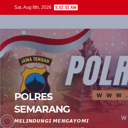
Skip
Sat. Aug 8th, 2026
5:02:02 AM
to
content
POLRES
SEMARANG
𝙈𝙀𝙇𝙄𝙉𝘿𝙐𝙉𝙂𝙄 𝙈𝙀𝙉𝙂𝘼𝙔𝙊𝙈𝙄