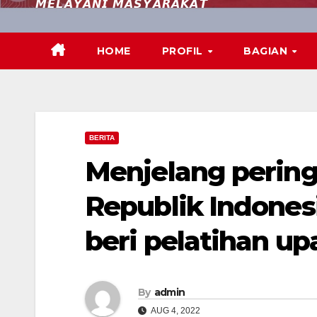
𝙈𝙀𝙇𝘼𝙔𝘼𝙉𝙄 𝙈𝘼𝙎𝙔𝘼𝙍𝘼𝙆𝘼𝙏
HOME
PROFIL
BAGIAN
BERITA
Menjelang perin
Republik Indonesi
beri pelatihan up
By
admin
AUG 4, 2022