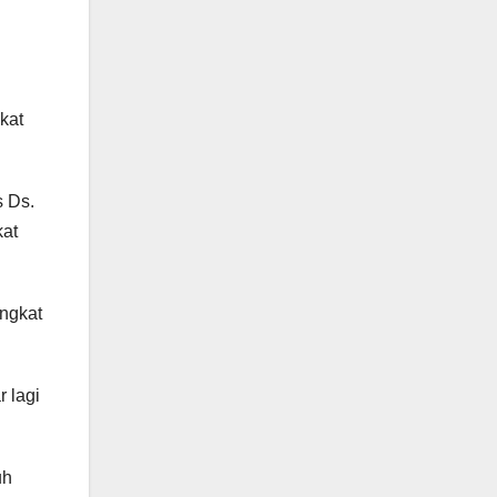
kat
 Ds.
kat
angkat
 lagi
uh