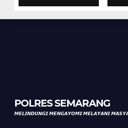
Kalibeji, Polisi
Kel
Pastikan Tidak Ada
Per
Tanda Kekerasan
Kam
Diaj
Ron
POLRES SEMARANG
𝙈𝙀𝙇𝙄𝙉𝘿𝙐𝙉𝙂𝙄 𝙈𝙀𝙉𝙂𝘼𝙔𝙊𝙈𝙄 𝙈𝙀𝙇𝘼𝙔𝘼𝙉𝙄 𝙈𝘼𝙎𝙔