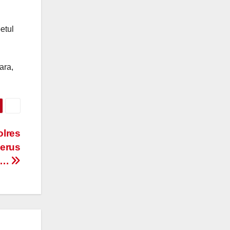
etul
ara,
olres
nerus
….