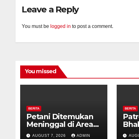
Diaj
Leave a Reply
Ron
You must be
logged in
to post a comment.
You missed
BERITA
BERITA
Petani Ditemukan
Patr
Meninggal di Area
Bha
Persawahan
dan 
AUGUST 7, 2026
ADMIN
AUGU