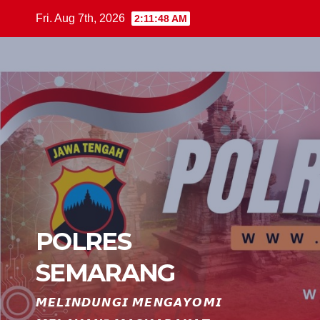
Skip
Fri. Aug 7th, 2026
2:11:49 AM
to
content
POLRES
SEMARANG
𝙈𝙀𝙇𝙄𝙉𝘿𝙐𝙉𝙂𝙄 𝙈𝙀𝙉𝙂𝘼𝙔𝙊𝙈𝙄