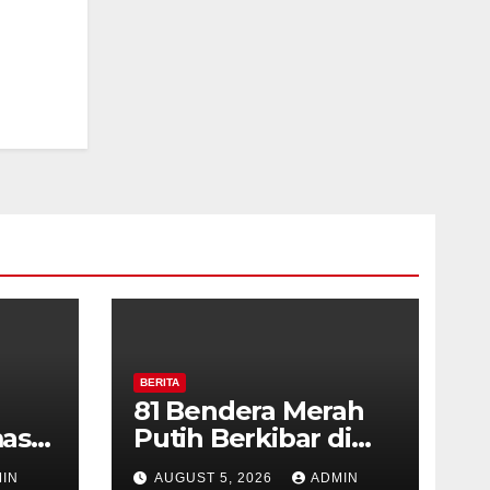
BERITA
81 Bendera Merah
as
Putih Berkibar di
MIN 3 Semarang,
IN
AUGUST 5, 2026
ADMIN