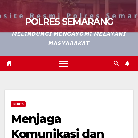
POLRES SEMARANG
𝙈𝙀𝙇𝙄𝙉𝘿𝙐𝙉𝙂𝙄 𝙈𝙀𝙉𝙂𝘼𝙔𝙊𝙈𝙄 𝙈𝙀𝙇𝘼𝙔𝘼𝙉𝙄
𝙈𝘼𝙎𝙔𝘼𝙍𝘼𝙆𝘼𝙏
BERITA
Menjaga
Komunikasi dan