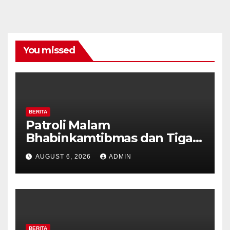
You missed
BERITA
Patroli Malam
Bhabinkamtibmas dan Tiga
Pilar Kelurahan Ungaran
AUGUST 6, 2026
ADMIN
Perkuat Kamtibmas, Warga
Diajak Aktifkan Ronda
BERITA