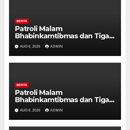
BERITA
Patroli Malam
Bhabinkamtibmas dan Tiga
Pilar Kelurahan Ungaran
AUG 6, 2026
ADMIN
Perkuat Kamtibmas, Warga
Diajak Aktifkan Ronda
BERITA
Patroli Malam
Bhabinkamtibmas dan Tiga
Pilar Kelurahan Ungaran
AUG 6, 2026
ADMIN
Perkuat Kamtibmas, Warga
Diajak Aktifkan Ronda