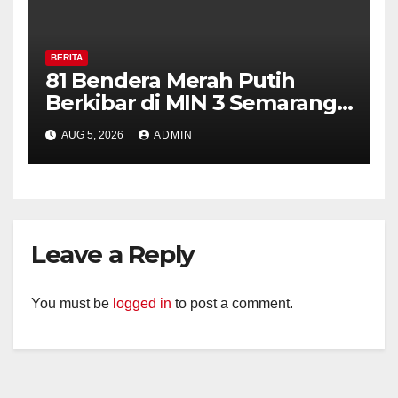
BERITA
81 Bendera Merah Putih
Berkibar di MIN 3 Semarang,
Bhabinkamtibmas Desa
AUG 5, 2026
ADMIN
Timpik Hadiri Peringatan
HUT ke-81 Kemerdekaan RI
Leave a Reply
You must be
logged in
to post a comment.