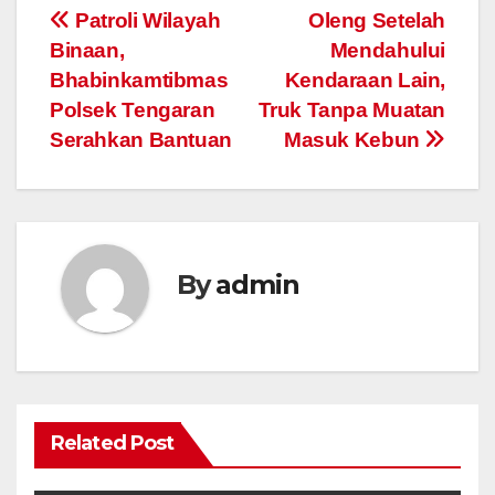
Post
Patroli Wilayah
Oleng Setelah
Binaan,
Mendahului
navigation
Bhabinkamtibmas
Kendaraan Lain,
Polsek Tengaran
Truk Tanpa Muatan
Serahkan Bantuan
Masuk Kebun
By
admin
Related Post