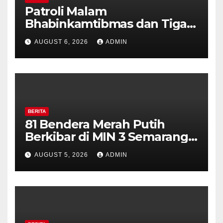
Patroli Malam
Bhabinkamtibmas dan Tiga
Pilar Kelurahan Ungaran
AUGUST 6, 2026
ADMIN
Perkuat Kamtibmas, Warga
Diajak Aktifkan Ronda
BERITA
81 Bendera Merah Putih
Berkibar di MIN 3 Semarang,
Bhabinkamtibmas Desa
AUGUST 5, 2026
ADMIN
Timpik Hadiri Peringatan
HUT ke-81 Kemerdekaan RI