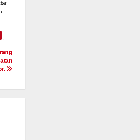
 dan
a
arang
atan
or.