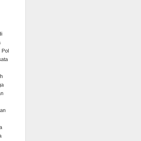
di
a
 Pol
sata
ah
ga
an
kan
a
a