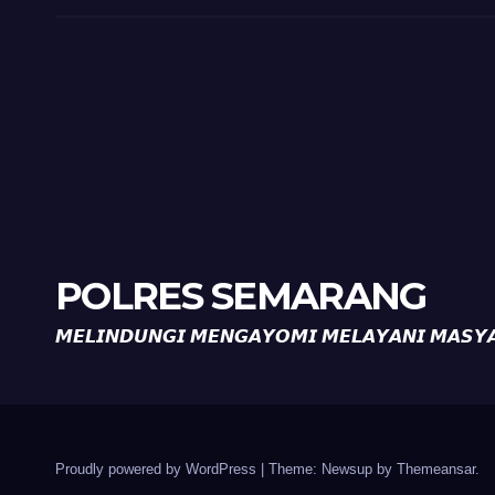
POLRES SEMARANG
𝙈𝙀𝙇𝙄𝙉𝘿𝙐𝙉𝙂𝙄 𝙈𝙀𝙉𝙂𝘼𝙔𝙊𝙈𝙄 𝙈𝙀𝙇𝘼𝙔𝘼𝙉𝙄 𝙈𝘼𝙎𝙔
Proudly powered by WordPress
|
Theme: Newsup by
Themeansar
.