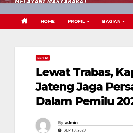
𝙈𝙀𝙇𝘼𝙔𝘼𝙉𝙄 𝙈𝘼𝙎𝙔𝘼𝙍𝘼𝙆𝘼𝙏
HOME
PROFIL
BAGIAN
BERITA
Lewat Trabas, Ka
Jateng Jaga Per
Dalam Pemilu 20
By
admin
SEP 10, 2023