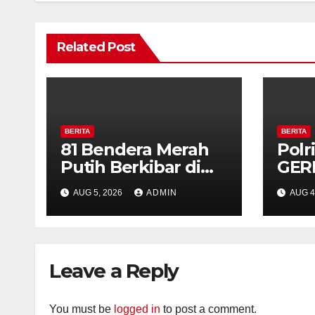
Related Post
BERITA
BERITA
81 Bendera Merah
Polr
Putih Berkibar di
GER
MIN 3 Semarang,
Bud
AUG 5, 2026
ADMIN
AUG 4
Bhabinkamtibmas
Seha
Desa Timpik Hadiri
Pab
Peringatan HUT ke-
81 Kemerdekaan RI
Leave a Reply
You must be
logged in
to post a comment.