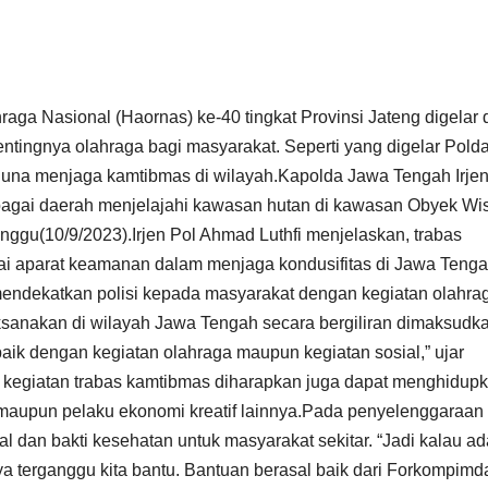
aga Nasional (Haornas) ke-40 tingkat Provinsi Jateng digelar 
ingnya olahraga bagi masyarakat. Seperti yang digelar Pold
na menjaga kamtibmas di wilayah.Kapolda Jawa Tengah Irjen
agai daerah menjelajahi kawasan hutan di kawasan Obyek Wi
ggu(10/9/2023).Irjen Pol Ahmad Luthfi menjelaskan, trabas
ai aparat keamanan dalam menjaga kondusifitas di Jawa Teng
 mendekatkan polisi kepada masyarakat dengan kegiatan olahra
aksanakan di wilayah Jawa Tengah secara bergiliran dimaksudk
aik dengan kegiatan olahraga maupun kegiatan sosial,” ujar
egiatan trabas kamtibmas diharapkan juga dapat menghidup
 maupun pelaku ekonomi kreatif lainnya.Pada penyelenggaraan
ial dan bakti kesehatan untuk masyarakat sekitar. “Jadi kalau ad
 terganggu kita bantu. Bantuan berasal baik dari Forkompimd