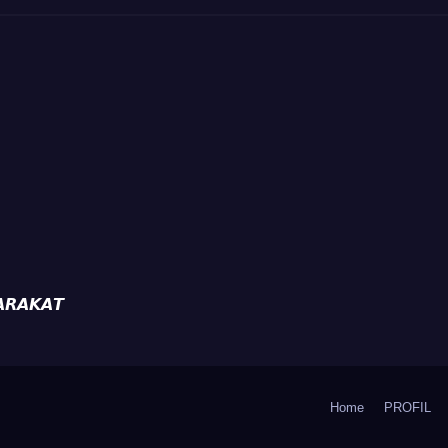
𝙍𝘼𝙆𝘼𝙏
Home
PROFIL