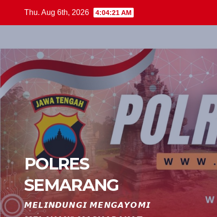
Skip
Thu. Aug 6th, 2026
4:04:22 AM
to
content
POLRES
SEMARANG
𝙈𝙀𝙇𝙄𝙉𝘿𝙐𝙉𝙂𝙄 𝙈𝙀𝙉𝙂𝘼𝙔𝙊𝙈𝙄