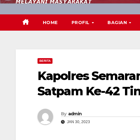
𝙈𝙀𝙇𝘼𝙔𝘼𝙉𝙄 𝙈𝘼𝙎𝙔𝘼𝙍𝘼𝙆𝘼𝙏
HOME
PROFIL
BAGIAN
BERITA
Kapolres Semara
Satpam Ke-42 Ti
By
admin
JAN 30, 2023