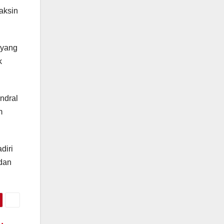
aksin
 yang
k
ndral
m
diri
dan