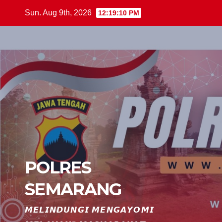
Skip
Sun. Aug 9th, 2026
12:19:10 PM
to
content
POLRES
SEMARANG
𝙈𝙀𝙇𝙄𝙉𝘿𝙐𝙉𝙂𝙄 𝙈𝙀𝙉𝙂𝘼𝙔𝙊𝙈𝙄