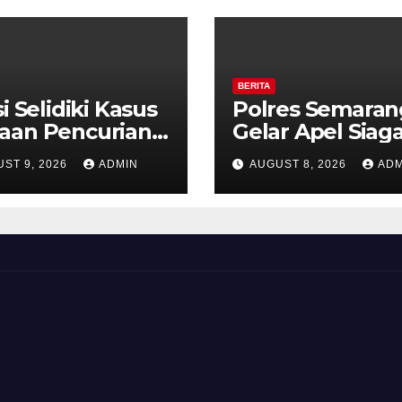
BERITA
si Selidiki Kasus
Polres Semaran
aan Pencurian
Gelar Apel Siag
gan Kekerasan
Karhutla, Kapol
ST 9, 2026
ADMIN
AUGUST 8, 2026
ADM
ounter HP Royal
Tekankan Siner
ne Ambarawa.
dan Kesiapsiag
Hadapi Musim
Kemarau.