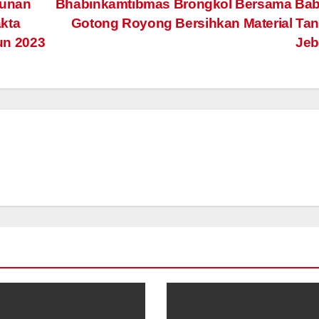
sunan
Bhabinkamtibmas Brongkol Bersama Bab
akta
Gotong Royong Bersihkan Material Ta
hun 2023
Jeb