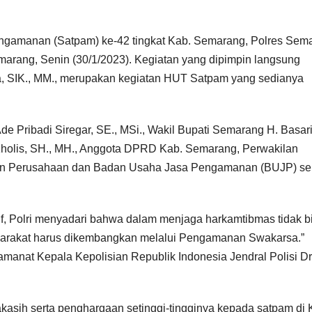
gamanan (Satpam) ke-42 tingkat Kab. Semarang, Polres Sem
arang, Senin (30/1/2023). Kegiatan yang dipimpin langsung
SIK., MM., merupakan kegiatan HUT Satpam yang sedianya
Ade Pribadi Siregar, SE., MSi., Wakil Bupati Semarang H. Basari
 Kholis, SH., MH., Anggota DPRD Kab. Semarang, Perwakilan
lan Perusahaan dan Badan Usaha Jasa Pengamanan (BUJP) se
if, Polri menyadari bahwa dalam menjaga harkamtibmas tidak b
asyarakat harus dikembangkan melalui Pengamanan Swakarsa.”
nat Kepala Kepolisian Republik Indonesia Jendral Polisi Dr
asih serta penghargaan setinggi-tingginya kepada satpam di 