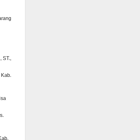
arang
, ST.,
 Kab.
isa
s.
Kab.