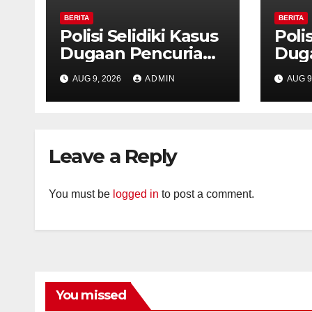
BERITA
BERITA
Polisi Selidiki Kasus
Polis
Dugaan Pencurian
Dug
dengan Kekerasan
den
AUG 9, 2026
ADMIN
AUG 9
di Counter HP Royal
di C
Phone Ambarawa.
Pho
Leave a Reply
You must be
logged in
to post a comment.
You missed