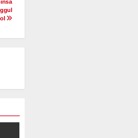
insa
nggul
ol