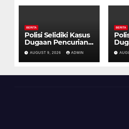
BERITA
BERITA
Polisi Selidiki Kasus
Poli
Dugaan Pencurian
Dug
dengan Kekerasan
den
AUGUST 9, 2026
ADMIN
AUGU
di Counter HP Royal
di C
Phone Ambarawa.
Pho