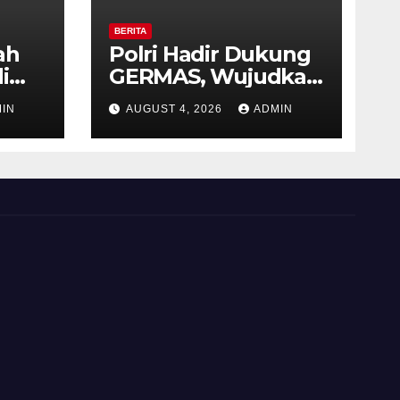
BERITA
ah
Polri Hadir Dukung
i
GERMAS, Wujudkan
,
Budaya Hidup Sehat
IN
AUGUST 4, 2026
ADMIN
as
di Kecamatan
iri
Pabelan
 ke-
 RI