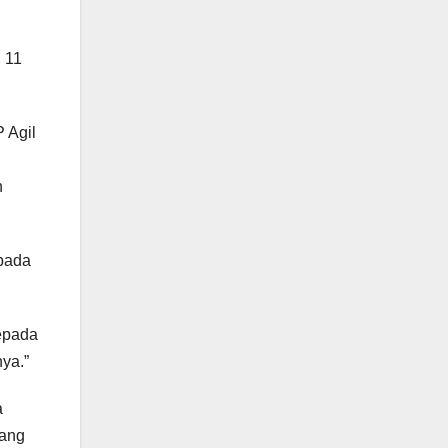
 11
 Agil
n
pada
epada
ya.”
a
yang