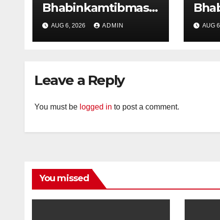
Bhabinkamtibmas
Bha
dan Tiga Pilar
dan 
AUG 6, 2026
ADMIN
AUG 6
Kelurahan Ungaran
Kelu
Perkuat
Per
Kamtibmas, Warga
Kam
Diajak Aktifkan
Diaj
Leave a Reply
Ronda
Ron
You must be
logged in
to post a comment.
You missed