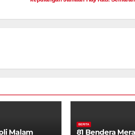
BERITA
oli Malam
81 Bendera Mer