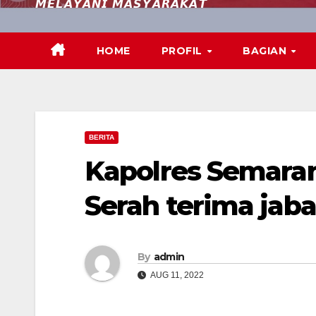
𝙈𝙀𝙇𝘼𝙔𝘼𝙉𝙄 𝙈𝘼𝙎𝙔𝘼𝙍𝘼𝙆𝘼𝙏
HOME
PROFIL
BAGIAN
BERITA
Kapolres Semara
Serah terima jab
By
admin
AUG 11, 2022