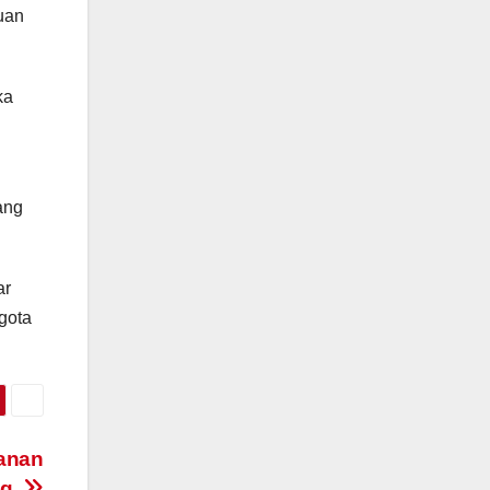
tuan
ka
ang
ar
gota
anan
ng.