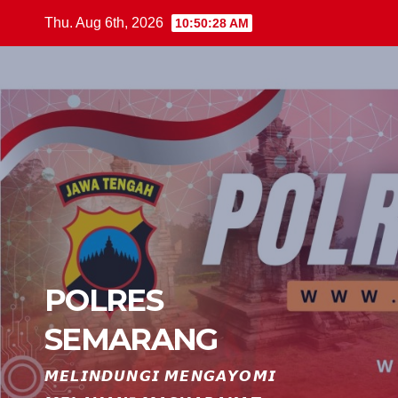
Skip
Thu. Aug 6th, 2026
10:50:29 AM
to
content
POLRES
SEMARANG
𝙈𝙀𝙇𝙄𝙉𝘿𝙐𝙉𝙂𝙄 𝙈𝙀𝙉𝙂𝘼𝙔𝙊𝙈𝙄