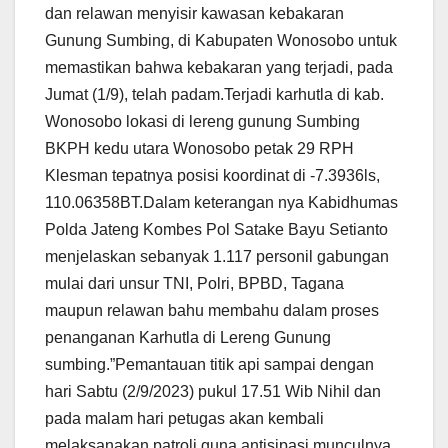
dan relawan menyisir kawasan kebakaran
Gunung Sumbing, di Kabupaten Wonosobo untuk
memastikan bahwa kebakaran yang terjadi, pada
Jumat (1/9), telah padam.Terjadi karhutla di kab.
Wonosobo lokasi di lereng gunung Sumbing
BKPH kedu utara Wonosobo petak 29 RPH
Klesman tepatnya posisi koordinat di -7.3936ls,
110.06358BT.Dalam keterangan nya Kabidhumas
Polda Jateng Kombes Pol Satake Bayu Setianto
menjelaskan sebanyak 1.117 personil gabungan
mulai dari unsur TNI, Polri, BPBD, Tagana
maupun relawan bahu membahu dalam proses
penanganan Karhutla di Lereng Gunung
sumbing.”Pemantauan titik api sampai dengan
hari Sabtu (2/9/2023) pukul 17.51 Wib Nihil dan
pada malam hari petugas akan kembali
melaksanakan patroli guna antisipasi munculnya