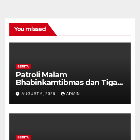
You missed
BERITA
Patroli Malam
Bhabinkamtibmas dan Tiga
Pilar Kelurahan Ungaran
AUGUST 6, 2026
ADMIN
Perkuat Kamtibmas, Warga
Diajak Aktifkan Ronda
BERITA