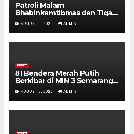
Patroli Malam
Bhabinkamtibmas dan Tiga
Pilar Kelurahan Ungaran
AUGUST 6, 2026
ADMIN
Perkuat Kamtibmas, Warga
Diajak Aktifkan Ronda
BERITA
81 Bendera Merah Putih
Berkibar di MIN 3 Semarang,
Bhabinkamtibmas Desa
AUGUST 5, 2026
ADMIN
Timpik Hadiri Peringatan
HUT ke-81 Kemerdekaan RI
BERITA