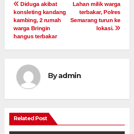
Post
Diduga akibat
Lahan milik warga
konsleting kandang
terbakar, Polres
navigation
kambing, 2 rumah
Semarang turun ke
warga Bringin
lokasi.
hangus terbakar
By
admin
Related Post