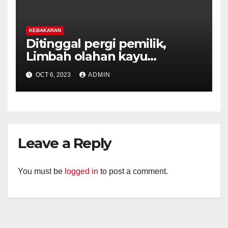
KEBAKARAN
Ditinggal pergi pemilik,
Limbah olahan kayu
terbakar.
OCT 6, 2023
ADMIN
Leave a Reply
You must be
logged in
to post a comment.