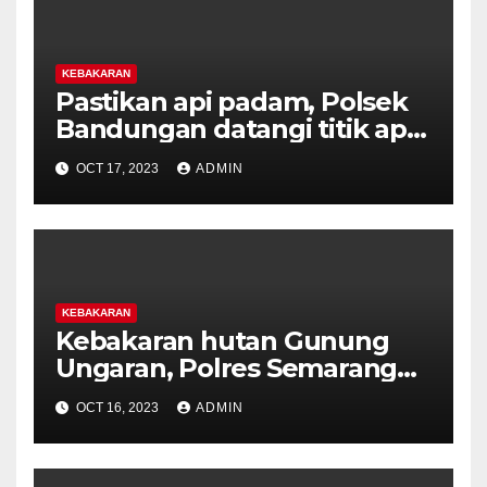
KEBAKARAN
Pastikan api padam, Polsek
Bandungan datangi titik api
kebakaran hutan Gunung
OCT 17, 2023
ADMIN
Ungaran
KEBAKARAN
Kebakaran hutan Gunung
Ungaran, Polres Semarang
tetap monitor
OCT 16, 2023
ADMIN
perkembangan.