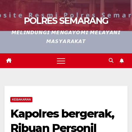
POLRES SEMARANG
𝙈𝙀𝙇𝙄𝙉𝘿𝙐𝙉𝙂𝙄 𝙈𝙀𝙉𝙂𝘼𝙔𝙊𝙈𝙄 𝙈𝙀𝙇𝘼𝙔𝘼𝙉𝙄
𝙈𝘼𝙎𝙔𝘼𝙍𝘼𝙆𝘼𝙏
KEBAKARAN
Kapolres bergerak,
Ribuan Personil