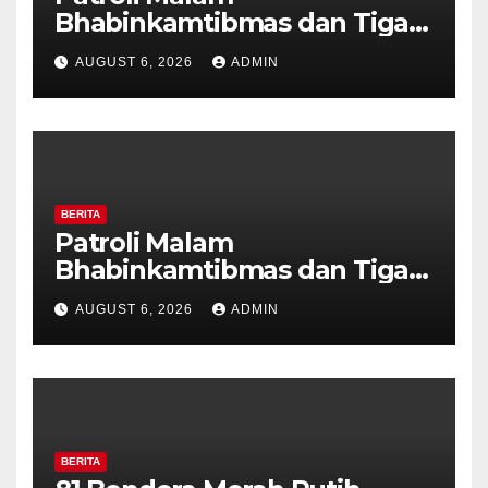
Bhabinkamtibmas dan Tiga
Pilar Kelurahan Ungaran
AUGUST 6, 2026
ADMIN
Perkuat Kamtibmas, Warga
Diajak Aktifkan Ronda
BERITA
Patroli Malam
Bhabinkamtibmas dan Tiga
Pilar Kelurahan Ungaran
AUGUST 6, 2026
ADMIN
Perkuat Kamtibmas, Warga
Diajak Aktifkan Ronda
BERITA