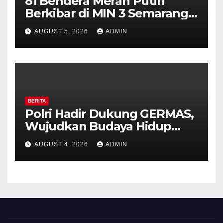
81 Bendera Merah Putih
Berkibar di MIN 3 Semarang,
Bhabinkamtibmas Desa
AUGUST 5, 2026
ADMIN
Timpik Hadiri Peringatan
HUT ke-81 Kemerdekaan RI
BERITA
Polri Hadir Dukung GERMAS,
Wujudkan Budaya Hidup
Sehat di Kecamatan Pabelan
AUGUST 4, 2026
ADMIN