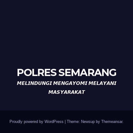
POLRES SEMARANG
𝙈𝙀𝙇𝙄𝙉𝘿𝙐𝙉𝙂𝙄 𝙈𝙀𝙉𝙂𝘼𝙔𝙊𝙈𝙄 𝙈𝙀𝙇𝘼𝙔𝘼𝙉𝙄
𝙈𝘼𝙎𝙔𝘼𝙍𝘼𝙆𝘼𝙏
Proudly powered by WordPress
|
Theme: Newsup by
Themeansar
.