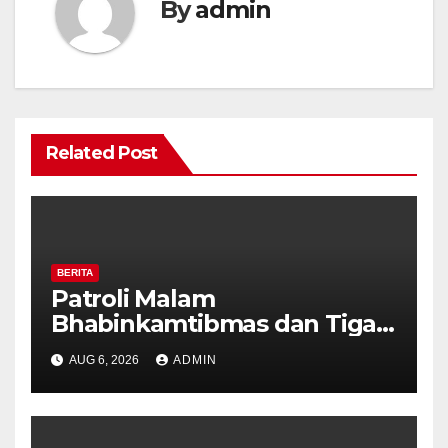
By
admin
Related Post
BERITA
Patroli Malam
Bhabinkamtibmas dan Tiga
Pilar Kelurahan Ungaran
AUG 6, 2026
ADMIN
Perkuat Kamtibmas, Warga
Diajak Aktifkan Ronda