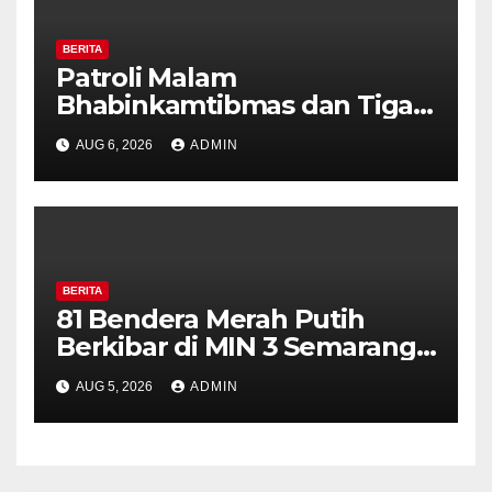
BERITA
Patroli Malam
Bhabinkamtibmas dan Tiga
Pilar Kelurahan Ungaran
AUG 6, 2026
ADMIN
Perkuat Kamtibmas, Warga
Diajak Aktifkan Ronda
BERITA
81 Bendera Merah Putih
Berkibar di MIN 3 Semarang,
Bhabinkamtibmas Desa
AUG 5, 2026
ADMIN
Timpik Hadiri Peringatan
HUT ke-81 Kemerdekaan RI