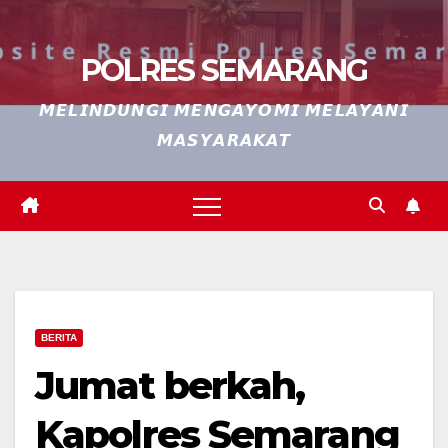
POLRES SEMARANG
𝙈𝙀𝙇𝙄𝙉𝘿𝙐𝙉𝙂𝙄 𝙈𝙀𝙉𝙂𝘼𝙔𝙊𝙈𝙄 𝙈𝙀𝙇𝘼𝙔𝘼𝙉𝙄
𝙈𝘼𝙎𝙔𝘼𝙍𝘼𝙆𝘼𝙏
BERITA
Jumat berkah,
Kapolres Semarang