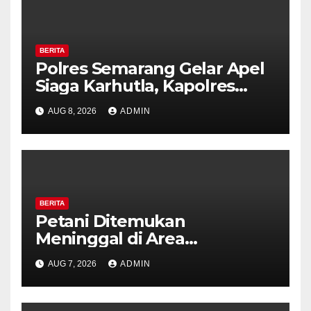
BERITA
Polres Semarang Gelar Apel
Siaga Karhutla, Kapolres
Tekankan Sinergi dan
AUG 8, 2026
ADMIN
Kesiapsiagaan Hadapi Musim
Kemarau.
BERITA
Petani Ditemukan
Meninggal di Area
Persawahan Kalibeji, Polisi
AUG 7, 2026
ADMIN
Pastikan Tidak Ada Tanda
Kekerasan