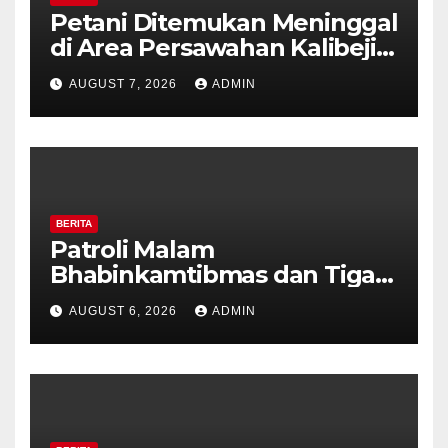
Petani Ditemukan Meninggal
di Area Persawahan Kalibeji,
Polisi Pastikan Tidak Ada
AUGUST 7, 2026
ADMIN
Tanda Kekerasan
BERITA
Patroli Malam
Bhabinkamtibmas dan Tiga
Pilar Kelurahan Ungaran
AUGUST 6, 2026
ADMIN
Perkuat Kamtibmas, Warga
Diajak Aktifkan Ronda