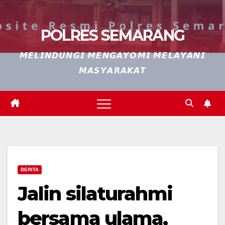
POLRES SEMARANG
𝙈𝙀𝙇𝙄𝙉𝘿𝙐𝙉𝙂𝙄 𝙈𝙀𝙉𝙂𝘼𝙔𝙊𝙈𝙄 𝙈𝙀𝙇𝘼𝙔𝘼𝙉𝙄
𝙈𝘼𝙎𝙔𝘼𝙍𝘼𝙆𝘼𝙏
BERITA
Jalin silaturahmi
bersama ulama,