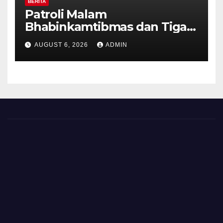
BERITA
Patroli Malam
Bhabinkamtibmas dan Tiga
Pilar Kelurahan Ungaran
AUGUST 6, 2026
ADMIN
Perkuat Kamtibmas, Warga
Diajak Aktifkan Ronda