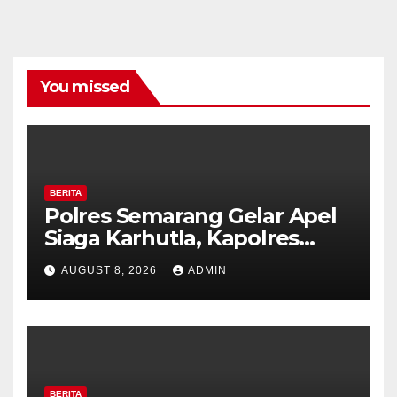
You missed
BERITA
Polres Semarang Gelar Apel
Siaga Karhutla, Kapolres
Tekankan Sinergi dan
AUGUST 8, 2026
ADMIN
Kesiapsiagaan Hadapi Musim
Kemarau.
BERITA