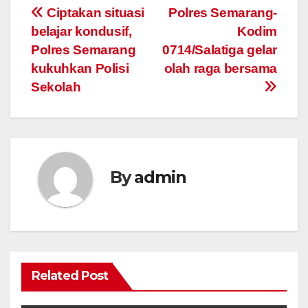
Post
Ciptakan situasi
Polres Semarang-
belajar kondusif,
Kodim
navigation
Polres Semarang
0714/Salatiga gelar
kukuhkan Polisi
olah raga bersama
Sekolah
By
admin
Related Post