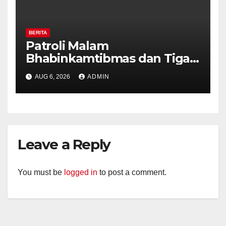
BERITA
Patroli Malam
Bhabinkamtibmas dan Tiga
Pilar Kelurahan Ungaran
AUG 6, 2026
ADMIN
Perkuat Kamtibmas, Warga
Diajak Aktifkan Ronda
Leave a Reply
You must be
logged in
to post a comment.