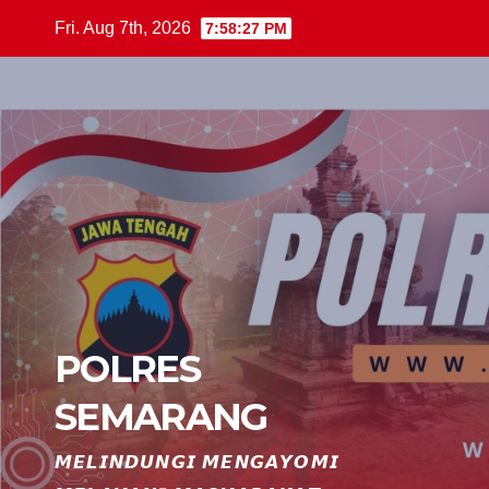
Skip
Fri. Aug 7th, 2026
7:58:28 PM
to
content
POLRES
SEMARANG
𝙈𝙀𝙇𝙄𝙉𝘿𝙐𝙉𝙂𝙄 𝙈𝙀𝙉𝙂𝘼𝙔𝙊𝙈𝙄