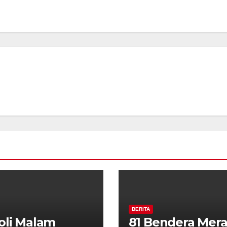
BERITA
oli Malam
81 Bendera Mer