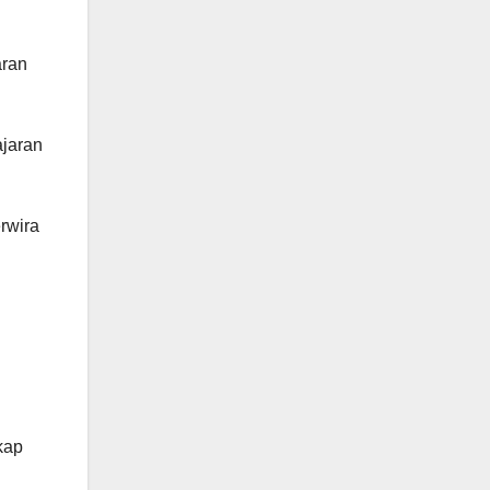
aran
ajaran
rwira
kap