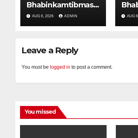
Bhabinkamtibmas
Bha
dan Tiga Pilar
dan 
AUG 6, 2026
ADMIN
AUG 6
Kelurahan Ungaran
Kelu
Perkuat
Per
Kamtibmas, Warga
Kam
Diajak Aktifkan
Diaj
Leave a Reply
Ronda
Ron
You must be
logged in
to post a comment.
You missed