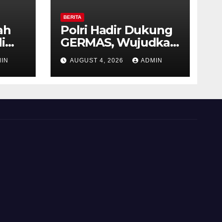
BERITA
ah
Polri Hadir Dukung
i
GERMAS, Wujudkan
,
Budaya Hidup Sehat
IN
AUGUST 4, 2026
ADMIN
as
di Kecamatan
iri
Pabelan
 ke-
 RI