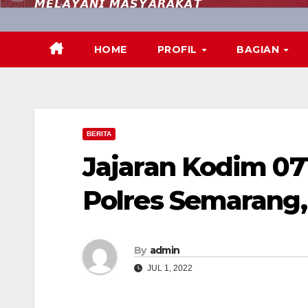
𝙈𝙀𝙇𝘼𝙔𝘼𝙉𝙄 𝙈𝘼𝙎𝙔𝘼𝙍𝘼𝙆𝘼𝙏
HOME
PROFIL
BAGIAN
BERITA
Jajaran Kodim 07
Polres Semarang,
By
admin
JUL 1, 2022