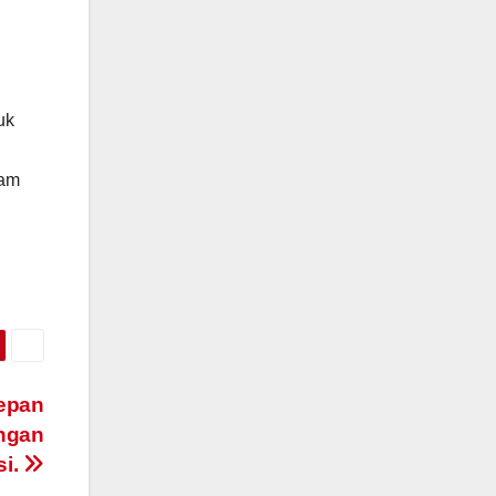
uk
lam
depan
ungan
si.