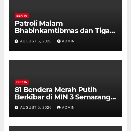
BERITA
Patroli Malam
Bhabinkamtibmas dan Tiga
Pilar Kelurahan Ungaran
AUGUST 6, 2026
ADMIN
Perkuat Kamtibmas, Warga
Diajak Aktifkan Ronda
BERITA
81 Bendera Merah Putih
Berkibar di MIN 3 Semarang,
Bhabinkamtibmas Desa
AUGUST 5, 2026
ADMIN
Timpik Hadiri Peringatan
HUT ke-81 Kemerdekaan RI