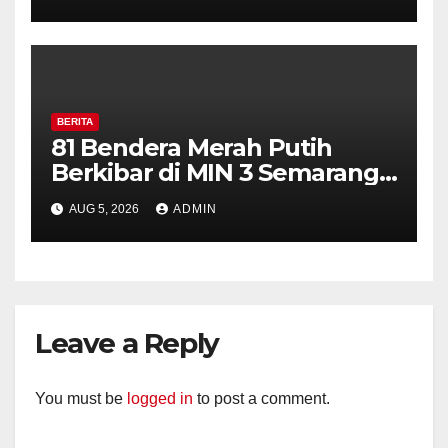
Perkuat Kamtibmas, Warga
Diajak Aktifkan Ronda
BERITA
81 Bendera Merah Putih
Berkibar di MIN 3 Semarang,
Bhabinkamtibmas Desa
AUG 5, 2026
ADMIN
Timpik Hadiri Peringatan
HUT ke-81 Kemerdekaan RI
Leave a Reply
You must be
logged in
to post a comment.