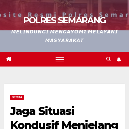
POLRES SEMARANG
𝙈𝙀𝙇𝙄𝙉𝘿𝙐𝙉𝙂𝙄 𝙈𝙀𝙉𝙂𝘼𝙔𝙊𝙈𝙄 𝙈𝙀𝙇𝘼𝙔𝘼𝙉𝙄
𝙈𝘼𝙎𝙔𝘼𝙍𝘼𝙆𝘼𝙏
BERITA
Jaga Situasi
Kondusif Menjelang