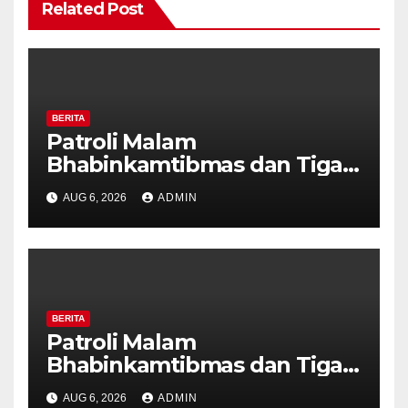
Related Post
BERITA
Patroli Malam
Bhabinkamtibmas dan Tiga
Pilar Kelurahan Ungaran
AUG 6, 2026
ADMIN
Perkuat Kamtibmas, Warga
Diajak Aktifkan Ronda
BERITA
Patroli Malam
Bhabinkamtibmas dan Tiga
Pilar Kelurahan Ungaran
AUG 6, 2026
ADMIN