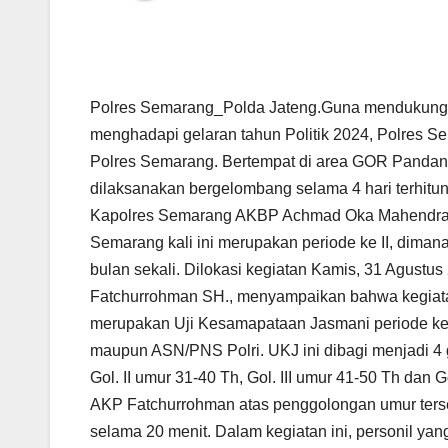
Polres Semarang_Polda Jateng.Guna mendukung ki
menghadapi gelaran tahun Politik 2024, Polres S
Polres Semarang. Bertempat di area GOR Pandana
dilaksanakan bergelombang selama 4 hari terhitu
Kapolres Semarang AKBP Achmad Oka Mahendra S
Semarang kali ini merupakan periode ke II, diman
bulan sekali. Dilokasi kegiatan Kamis, 31 Agus
Fatchurrohman SH., menyampaikan bahwa kegiatan 
merupakan Uji Kesamapataan Jasmani periode ke II 
maupun ASN/PNS Polri. UKJ ini dibagi menjadi 4 g
Gol. II umur 31-40 Th, Gol. III umur 41-50 Th dan
AKP Fatchurrohman atas penggolongan umur terse
selama 20 menit. Dalam kegiatan ini, personil y