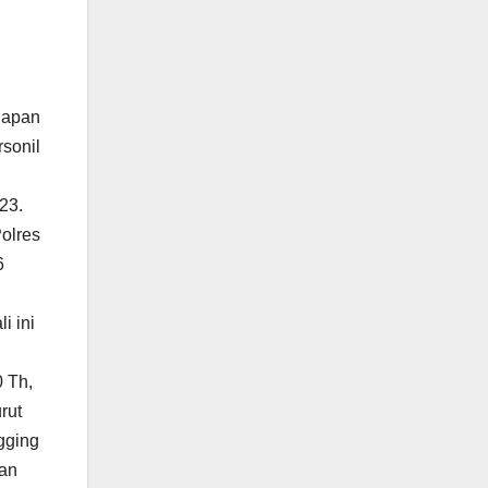
iapan
sonil
23.
olres
6
i ini
0 Th,
rut
gging
aan