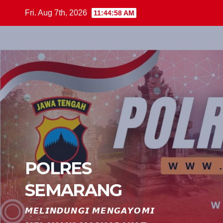
Skip
Fri. Aug 7th, 2026
11:44:59 AM
to
content
POLRES
SEMARANG
𝙈𝙀𝙇𝙄𝙉𝘿𝙐𝙉𝙂𝙄 𝙈𝙀𝙉𝙂𝘼𝙔𝙊𝙈𝙄