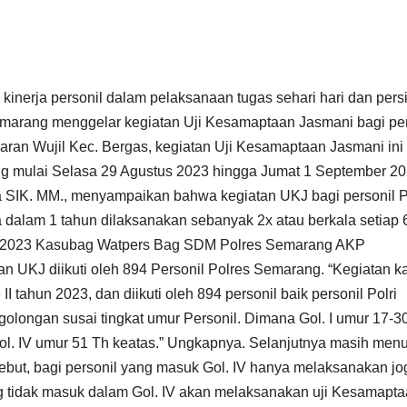
nerja personil dalam pelaksanaan tugas sehari hari dan pers
emarang menggelar kegiatan Uji Kesamaptaan Jasmani bagi per
ran Wujil Kec. Bergas, kegiatan Uji Kesamaptaan Jasmani ini
ng mulai Selasa 29 Agustus 2023 hingga Jumat 1 September 20
IK. MM., menyampaikan bahwa kegiatan UKJ bagi personil P
a dalam 1 tahun dilaksanakan sebanyak 2x atau berkala setiap 
tus 2023 Kasubag Watpers Bag SDM Polres Semarang AKP
UKJ diikuti oleh 894 Personil Polres Semarang. “Kegiatan kal
tahun 2023, dan diikuti oleh 894 personil baik personil Polri
olongan susai tingkat umur Personil. Dimana Gol. I umur 17-3
 Gol. IV umur 51 Th keatas.” Ungkapnya. Selanjutnya masih menu
but, bagi personil yang masuk Gol. IV hanya melaksanakan jo
ang tidak masuk dalam Gol. IV akan melaksanakan uji Kesamapt