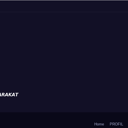
ak Aktifkan
Diajak Aktifkan
da
Ronda
𝙍𝘼𝙆𝘼𝙏
Home
PROFIL