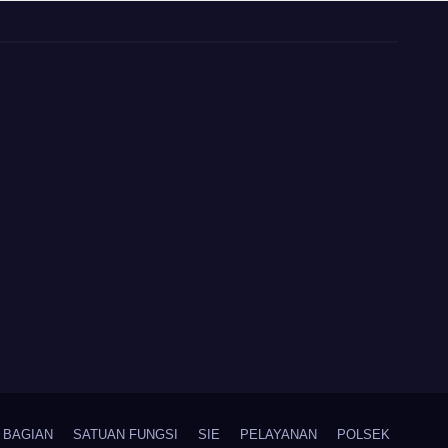
81 Kemerdekaan RI
BAGIAN
SATUAN FUNGSI
SIE
PELAYANAN
POLSEK