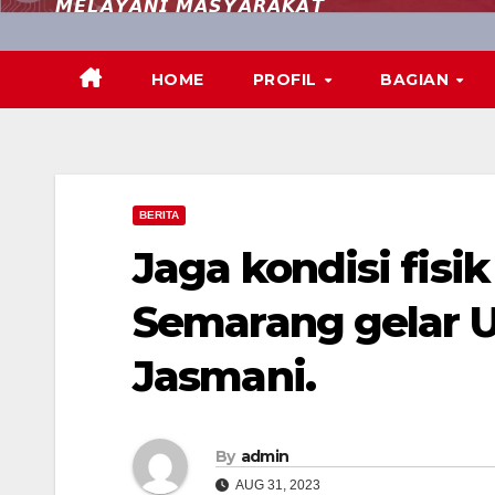
𝙈𝙀𝙇𝘼𝙔𝘼𝙉𝙄 𝙈𝘼𝙎𝙔𝘼𝙍𝘼𝙆𝘼𝙏
HOME
PROFIL
BAGIAN
BERITA
Jaga kondisi fisik
Semarang gelar 
Jasmani.
By
admin
AUG 31, 2023