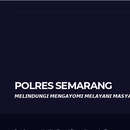
Diaj
Ron
POLRES SEMARANG
𝙈𝙀𝙇𝙄𝙉𝘿𝙐𝙉𝙂𝙄 𝙈𝙀𝙉𝙂𝘼𝙔𝙊𝙈𝙄 𝙈𝙀𝙇𝘼𝙔𝘼𝙉𝙄 𝙈𝘼𝙎𝙔