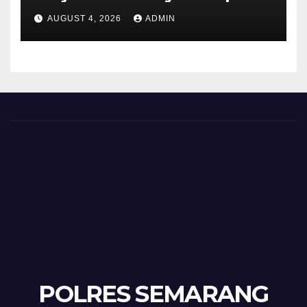
Sehat di Kecamatan Pabelan
AUGUST 4, 2026
ADMIN
POLRES SEMARANG