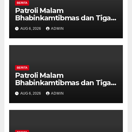
BERITA
Patroli Malam
Bhabinkamtibmas dan Tiga
Pilar Kelurahan Ungaran
AUG 6, 2026
ADMIN
Perkuat Kamtibmas, Warga
Diajak Aktifkan Ronda
BERITA
Patroli Malam
Bhabinkamtibmas dan Tiga
Pilar Kelurahan Ungaran
AUG 6, 2026
ADMIN
Perkuat Kamtibmas, Warga
Diajak Aktifkan Ronda