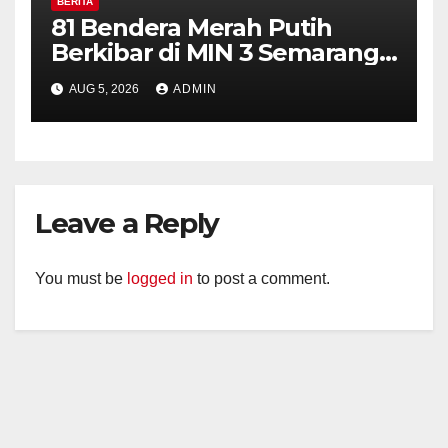
BERITA
81 Bendera Merah Putih
Berkibar di MIN 3 Semarang,
Bhabinkamtibmas Desa
AUG 5, 2026
ADMIN
Timpik Hadiri Peringatan
HUT ke-81 Kemerdekaan RI
Leave a Reply
You must be
logged in
to post a comment.