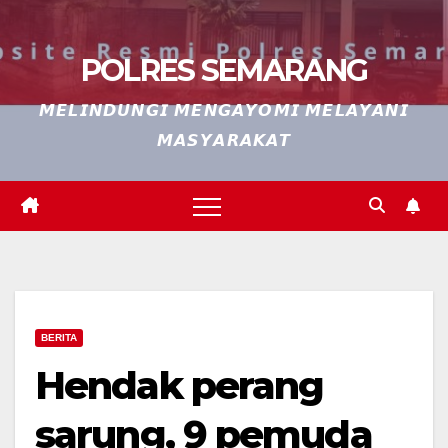
POLRES SEMARANG
𝙈𝙀𝙇𝙄𝙉𝘿𝙐𝙉𝙂𝙄 𝙈𝙀𝙉𝙂𝘼𝙔𝙊𝙈𝙄 𝙈𝙀𝙇𝘼𝙔𝘼𝙉𝙄
𝙈𝘼𝙎𝙔𝘼𝙍𝘼𝙆𝘼𝙏
BERITA
Hendak perang
sarung, 9 pemuda