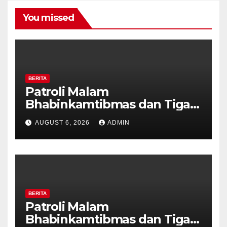
You missed
BERITA
Patroli Malam
Bhabinkamtibmas dan Tiga
Pilar Kelurahan Ungaran
AUGUST 6, 2026
ADMIN
Perkuat Kamtibmas, Warga
Diajak Aktifkan Ronda
BERITA
Patroli Malam
Bhabinkamtibmas dan Tiga