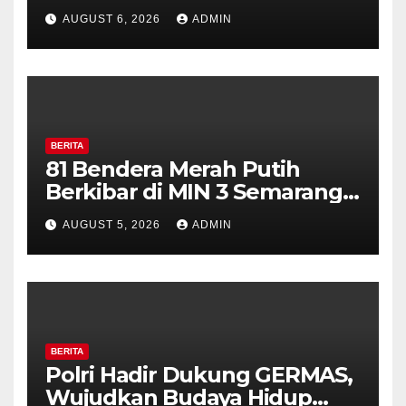
Pilar Kelurahan Ungaran
AUGUST 6, 2026
ADMIN
Perkuat Kamtibmas, Warga
Diajak Aktifkan Ronda
BERITA
81 Bendera Merah Putih
Berkibar di MIN 3 Semarang,
Bhabinkamtibmas Desa
AUGUST 5, 2026
ADMIN
Timpik Hadiri Peringatan
HUT ke-81 Kemerdekaan RI
BERITA
Polri Hadir Dukung GERMAS,
Wujudkan Budaya Hidup