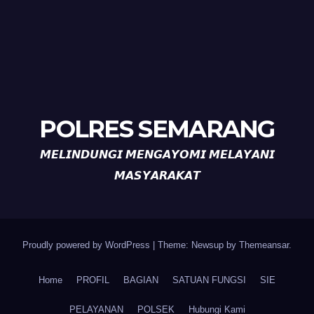
POLRES SEMARANG
𝙈𝙀𝙇𝙄𝙉𝘿𝙐𝙉𝙂𝙄 𝙈𝙀𝙉𝙂𝘼𝙔𝙊𝙈𝙄 𝙈𝙀𝙇𝘼𝙔𝘼𝙉𝙄
𝙈𝘼𝙎𝙔𝘼𝙍𝘼𝙆𝘼𝙏
Proudly powered by WordPress
|
Theme: Newsup by
Themeansar
.
Home
PROFIL
BAGIAN
SATUAN FUNGSI
SIE
PELAYANAN
POLSEK
Hubungi Kami