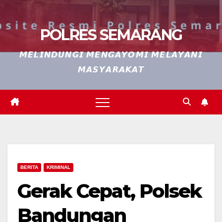
POLRES SEMARANG
𝙈𝙀𝙇𝙄𝙉𝘿𝙐𝙉𝙂𝙄 𝙈𝙀𝙉𝙂𝘼𝙔𝙊𝙈𝙄 𝙈𝙀𝙇𝘼𝙔𝘼𝙉𝙄
𝙈𝘼𝙎𝙔𝘼𝙍𝘼𝙆𝘼𝙏
BERITA
KRIMINAL
Gerak Cepat, Polsek
Bandungan