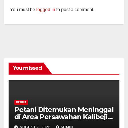
You must be
logged in
to post a comment.
You missed
BERITA
Petani Ditemukan Meninggal
di Area Persawahan Kalibeji,
Polisi Pastikan Tidak Ada
AUGUST 7, 2026
ADMIN