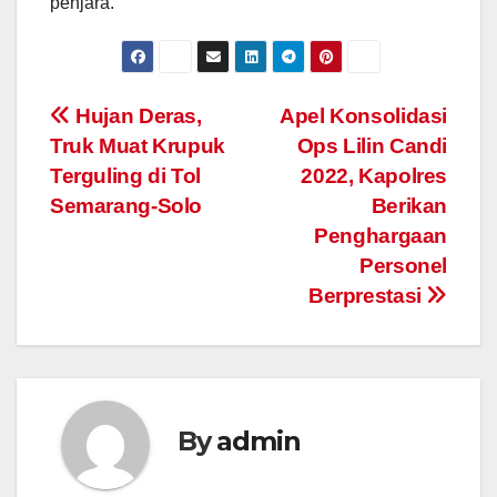
penjara.
Post
Hujan Deras,
Apel Konsolidasi
Truk Muat Krupuk
Ops Lilin Candi
navigation
Terguling di Tol
2022, Kapolres
Semarang-Solo
Berikan
Penghargaan
Personel
Berprestasi
By
admin