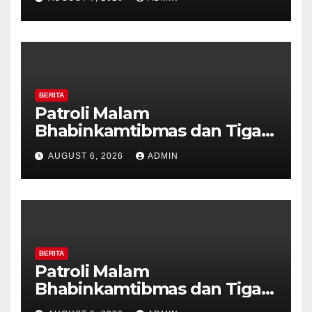
Tanda Kekerasan
BERITA
Patroli Malam
Bhabinkamtibmas dan Tiga
Pilar Kelurahan Ungaran
AUGUST 6, 2026
ADMIN
Perkuat Kamtibmas, Warga
Diajak Aktifkan Ronda
BERITA
Patroli Malam
Bhabinkamtibmas dan Tiga
Pilar Kelurahan Ungaran