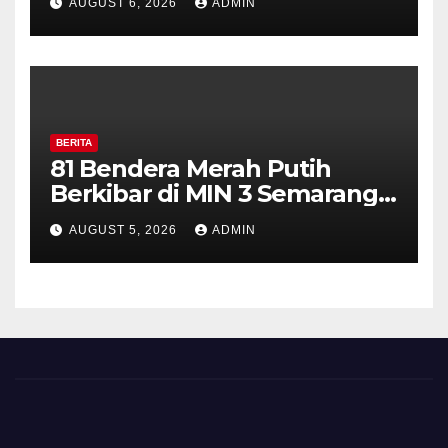
AUGUST 6, 2026
ADMIN
Perkuat Kamtibmas, Warga
Diajak Aktifkan Ronda
BERITA
81 Bendera Merah Putih
Berkibar di MIN 3 Semarang,
Bhabinkamtibmas Desa
AUGUST 5, 2026
ADMIN
Timpik Hadiri Peringatan
HUT ke-81 Kemerdekaan RI