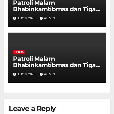
Patroli Malam
Bhabinkamtibmas dan Tiga
Pilar Kelurahan Ungaran
AUG 6, 2026
ADMIN
Perkuat Kamtibmas, Warga
Diajak Aktifkan Ronda
BERITA
Patroli Malam
Bhabinkamtibmas dan Tiga
Pilar Kelurahan Ungaran
AUG 6, 2026
ADMIN
Perkuat Kamtibmas, Warga
Diajak Aktifkan Ronda
Leave a Reply