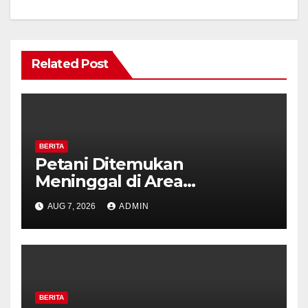
Related Post
BERITA
Petani Ditemukan
Meninggal di Area
Persawahan Kalibeji, Polisi
AUG 7, 2026
ADMIN
Pastikan Tidak Ada Tanda
Kekerasan
BERITA