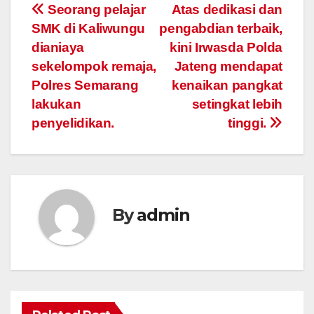
Post
Seorang pelajar
Atas dedikasi dan
SMK di Kaliwungu
pengabdian terbaik,
navigation
dianiaya
kini Irwasda Polda
sekelompok remaja,
Jateng mendapat
Polres Semarang
kenaikan pangkat
lakukan
setingkat lebih
penyelidikan.
tinggi.
By
admin