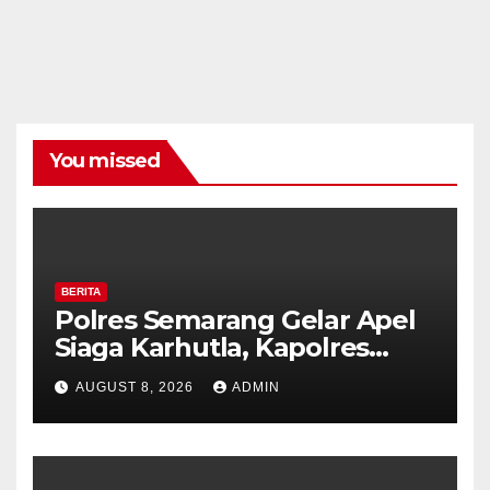
You missed
BERITA
Polres Semarang Gelar Apel
Siaga Karhutla, Kapolres
Tekankan Sinergi dan
AUGUST 8, 2026
ADMIN
Kesiapsiagaan Hadapi Musim
Kemarau.