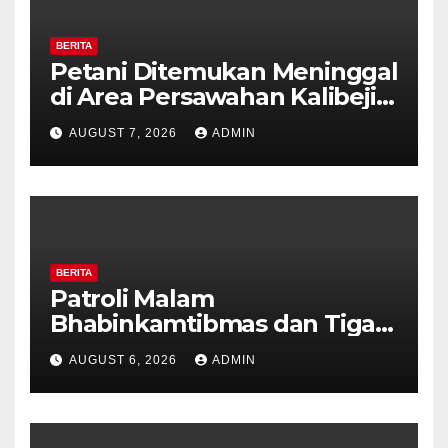
BERITA
Petani Ditemukan Meninggal
di Area Persawahan Kalibeji,
Polisi Pastikan Tidak Ada
AUGUST 7, 2026
ADMIN
Tanda Kekerasan
BERITA
Patroli Malam
Bhabinkamtibmas dan Tiga
Pilar Kelurahan Ungaran
AUGUST 6, 2026
ADMIN
Perkuat Kamtibmas, Warga
Diajak Aktifkan Ronda