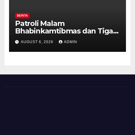
BERITA
Patroli Malam
Bhabinkamtibmas dan Tiga
Pilar Kelurahan Ungaran
AUGUST 6, 2026
ADMIN
Perkuat Kamtibmas, Warga
Diajak Aktifkan Ronda