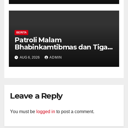
Kekerasan
BERITA
Patroli Malam
Bhabinkamtibmas dan Tiga
Pilar Kelurahan Ungaran
AUG 6, 2026
ADMIN
Perkuat Kamtibmas, Warga
Diajak Aktifkan Ronda
Leave a Reply
You must be
logged in
to post a comment.