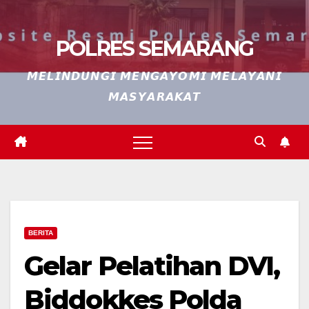
POLRES SEMARANG
𝙈𝙀𝙇𝙄𝙉𝘿𝙐𝙉𝙂𝙄 𝙈𝙀𝙉𝙂𝘼𝙔𝙊𝙈𝙄 𝙈𝙀𝙇𝘼𝙔𝘼𝙉𝙄
𝙈𝘼𝙎𝙔𝘼𝙍𝘼𝙆𝘼𝙏
BERITA
Gelar Pelatihan DVI,
Biddokkes Polda