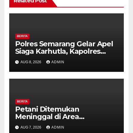
Related Post
BERITA
Polres Semarang Gelar Apel
Siaga Karhutla, Kapolres
Tekankan Sinergi dan
AUG 8, 2026
ADMIN
Kesiapsiagaan Hadapi Musim
Kemarau.
BERITA
Petani Ditemukan
Meninggal di Area
Persawahan Kalibeji, Polisi
AUG 7, 2026
ADMIN
Pastikan Tidak Ada Tanda