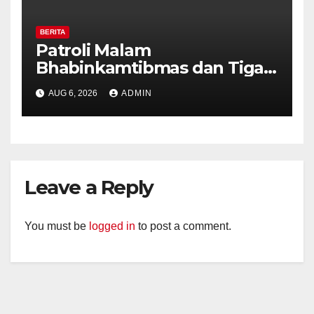
BERITA
Patroli Malam
Bhabinkamtibmas dan Tiga
Pilar Kelurahan Ungaran
AUG 6, 2026
ADMIN
Perkuat Kamtibmas, Warga
Diajak Aktifkan Ronda
Leave a Reply
You must be
logged in
to post a comment.