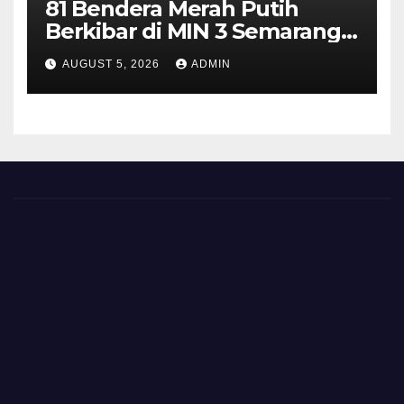
81 Bendera Merah Putih
Berkibar di MIN 3 Semarang,
Bhabinkamtibmas Desa
AUGUST 5, 2026
ADMIN
Timpik Hadiri Peringatan
HUT ke-81 Kemerdekaan RI