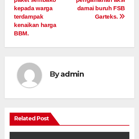
kepada warga
damai buruh FSB
terdampak
Garteks.
kenaikan harga
BBM.
By
admin
Related Post