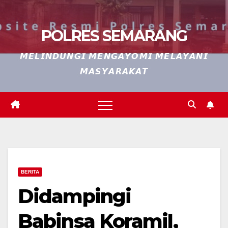
POLRES SEMARANG
𝙈𝙀𝙇𝙄𝙉𝘿𝙐𝙉𝙂𝙄 𝙈𝙀𝙉𝙂𝘼𝙔𝙊𝙈𝙄 𝙈𝙀𝙇𝘼𝙔𝘼𝙉𝙄
𝙈𝘼𝙎𝙔𝘼𝙍𝘼𝙆𝘼𝙏
BERITA
Didampingi
Babinsa Koramil,