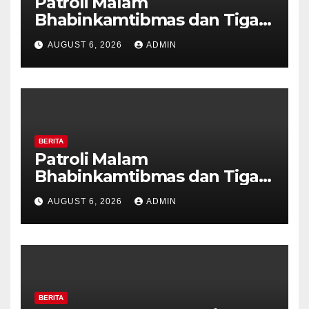
Patroli Malam
Bhabinkamtibmas dan Tiga
Pilar Kelurahan Ungaran
AUGUST 6, 2026
ADMIN
Perkuat Kamtibmas, Warga
Diajak Aktifkan Ronda
BERITA
Patroli Malam
Bhabinkamtibmas dan Tiga
Pilar Kelurahan Ungaran
AUGUST 6, 2026
ADMIN
Perkuat Kamtibmas, Warga
Diajak Aktifkan Ronda
BERITA