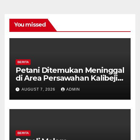
You missed
BERITA
Petani Ditemukan Meninggal
di Area Persawahan Kalibeji,
Polisi Pastikan Tidak Ada
AUGUST 7, 2026
ADMIN
Tanda Kekerasan
BERITA