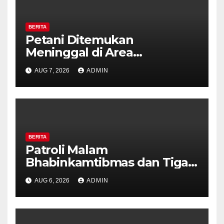
BERITA
Petani Ditemukan
Meninggal di Area
Persawahan Kalibeji, Polisi
AUG 7, 2026
ADMIN
Pastikan Tidak Ada Tanda
Kekerasan
BERITA
Patroli Malam
Bhabinkamtibmas dan Tiga
Pilar Kelurahan Ungaran
AUG 6, 2026
ADMIN
Perkuat Kamtibmas, Warga
Diajak Aktifkan Ronda