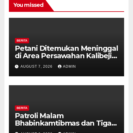
You missed
BERITA
Petani Ditemukan Meninggal
di Area Persawahan Kalibeji,
Polisi Pastikan Tidak Ada
AUGUST 7, 2026
ADMIN
Tanda Kekerasan
BERITA
Patroli Malam
Bhabinkamtibmas dan Tiga
Pilar Kelurahan Ungaran