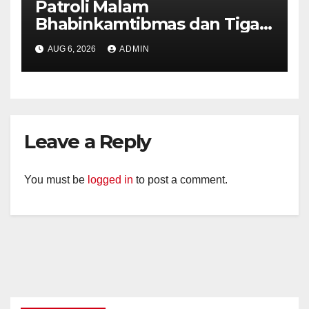
Patroli Malam
Bhabinkamtibmas dan Tiga
Pilar Kelurahan Ungaran
AUG 6, 2026
ADMIN
Perkuat Kamtibmas, Warga
Diajak Aktifkan Ronda
Leave a Reply
You must be
logged in
to post a comment.