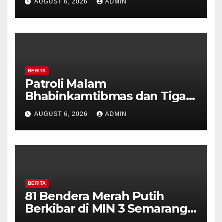
AUGUST 6, 2026
ADMIN
Perkuat Kamtibmas, Warga
Diajak Aktifkan Ronda
BERITA
Patroli Malam
Bhabinkamtibmas dan Tiga
Pilar Kelurahan Ungaran
AUGUST 6, 2026
ADMIN
Perkuat Kamtibmas, Warga
Diajak Aktifkan Ronda
BERITA
81 Bendera Merah Putih
Berkibar di MIN 3 Semarang,
Bhabinkamtibmas Desa