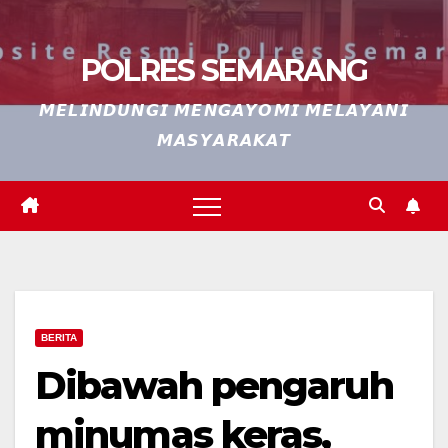
POLRES SEMARANG
𝙈𝙀𝙇𝙄𝙉𝘿𝙐𝙉𝙂𝙄 𝙈𝙀𝙉𝙂𝘼𝙔𝙊𝙈𝙄 𝙈𝙀𝙇𝘼𝙔𝘼𝙉𝙄
𝙈𝘼𝙎𝙔𝘼𝙍𝘼𝙆𝘼𝙏
BERITA
Dibawah pengaruh
minumas keras,