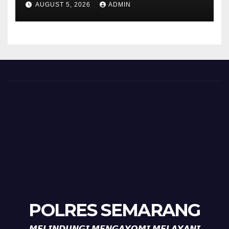
AUGUST 5, 2026
ADMIN
Timpik Hadiri Peringatan
HUT ke-81 Kemerdekaan RI
POLRES SEMARANG
𝙈𝙀𝙇𝙄𝙉𝘿𝙐𝙉𝙂𝙄 𝙈𝙀𝙉𝙂𝘼𝙔𝙊𝙈𝙄 𝙈𝙀𝙇𝘼𝙔𝘼𝙉𝙄