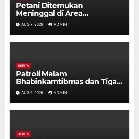
Petani Ditemukan
Meninggal di Area
Persawahan Kalibeji, Polisi
AUG 7, 2026
ADMIN
Pastikan Tidak Ada Tanda
Kekerasan
BERITA
Patroli Malam
Bhabinkamtibmas dan Tiga
Pilar Kelurahan Ungaran
AUG 6, 2026
ADMIN
Perkuat Kamtibmas, Warga
Diajak Aktifkan Ronda
BERITA