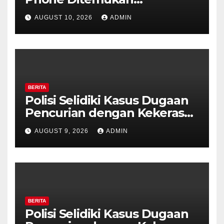
Meninggal di Dalam Mobil di
AUGUST 10, 2026
ADMIN
Grobogan, Polisi Dalami
Keterkaitan dengan Kasus
Pencurian.
BERITA
Polisi Selidiki Kasus Dugaan
Pencurian dengan Kekerasan
di Counter HP Royal Phone
AUGUST 9, 2026
ADMIN
Ambarawa.
BERITA
Polisi Selidiki Kasus Dugaan