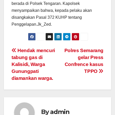
berada di Polsek Tengaran. Kapolsek
menyampaikan bahwa, kepada pelaku akan
disangkakan Pasal 372 KUHP tentang
Penggelapan.Jk_Zed.
Post
Hendak mencuri
Polres Semarang
tabung gas di
gelar Press
navigation
Kalisidi, Warga
Confrence kasus
Gunungpati
TPPO
diamankan warga.
By
admin