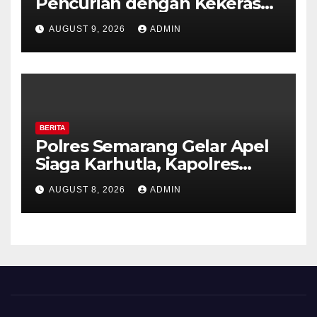
Pencurian dengan Kekerasan
di Counter HP Royal Phone
AUGUST 9, 2026
ADMIN
Ambarawa.
BERITA
Polres Semarang Gelar Apel
Siaga Karhutla, Kapolres
Tekankan Sinergi dan
AUGUST 8, 2026
ADMIN
Kesiapsiagaan Hadapi Musim
Kemarau.