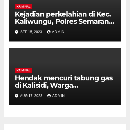
KRIMINAL
Kejadian perkelahian di Kec.
Kaliwungu, Polres Semarang
Gelar Press Release.
SEP 15, 2023
ADMIN
KRIMINAL
Hendak mencuri tabung gas
di Kalisidi, Warga
Gunungpati diamankan
AUG 17, 2023
ADMIN
warga.