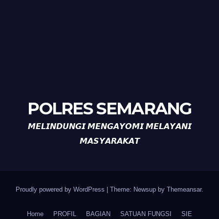
POLRES SEMARANG
𝙈𝙀𝙇𝙄𝙉𝘿𝙐𝙉𝙂𝙄 𝙈𝙀𝙉𝙂𝘼𝙔𝙊𝙈𝙄 𝙈𝙀𝙇𝘼𝙔𝘼𝙉𝙄
𝙈𝘼𝙎𝙔𝘼𝙍𝘼𝙆𝘼𝙏
Proudly powered by WordPress
|
Theme: Newsup by
Themeansar
.
Home
PROFIL
BAGIAN
SATUAN FUNGSI
SIE