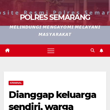
POLRES SEMARANG
𝙈𝙀𝙇𝙄𝙉𝘿𝙐𝙉𝙂𝙄 𝙈𝙀𝙉𝙂𝘼𝙔𝙊𝙈𝙄 𝙈𝙀𝙇𝘼𝙔𝘼𝙉𝙄
𝙈𝘼𝙎𝙔𝘼𝙍𝘼𝙆𝘼𝙏
KRIMINAL
Dianggap keluarga
sendiri, warga