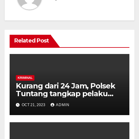
Related Post
KRIMINAL
Kurang dari 24 Jam, Polsek
Tuntang tangkap pelaku
penusukan karyawan
OCT 21, 2023
ADMIN
Koperasi.