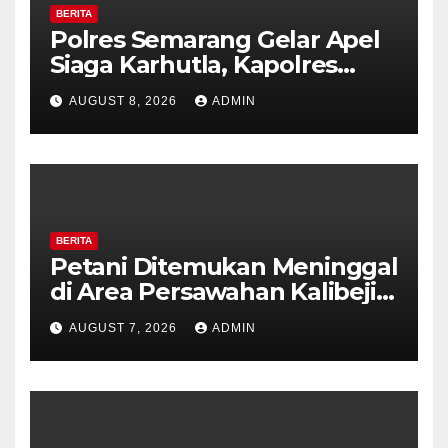
BERITA
Polres Semarang Gelar Apel
Siaga Karhutla, Kapolres
Tekankan Sinergi dan
AUGUST 8, 2026
ADMIN
Kesiapsiagaan Hadapi Musim
Kemarau.
BERITA
Petani Ditemukan Meninggal
di Area Persawahan Kalibeji,
Polisi Pastikan Tidak Ada
AUGUST 7, 2026
ADMIN
Tanda Kekerasan