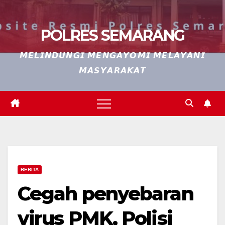
POLRES SEMARANG
𝙈𝙀𝙇𝙄𝙉𝘿𝙐𝙉𝙂𝙄 𝙈𝙀𝙉𝙂𝘼𝙔𝙊𝙈𝙄 𝙈𝙀𝙇𝘼𝙔𝘼𝙉𝙄
𝙈𝘼𝙎𝙔𝘼𝙍𝘼𝙆𝘼𝙏
BERITA
Cegah penyebaran
virus PMK, Polisi