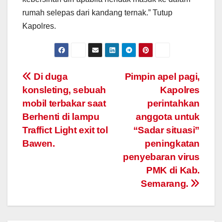
rumah selepas dari kandang ternak.” Tutup
Kapolres.
Post
Di duga
Pimpin apel pagi,
konsleting, sebuah
Kapolres
navigation
mobil terbakar saat
perintahkan
Berhenti di lampu
anggota untuk
Traffict Light exit tol
“Sadar situasi”
Bawen.
peningkatan
penyebaran virus
PMK di Kab.
Semarang.