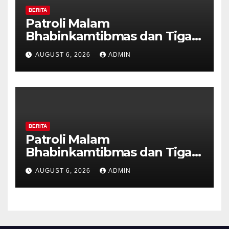
BERITA
Patroli Malam
Bhabinkamtibmas dan Tiga
Pilar Kelurahan Ungaran
AUGUST 6, 2026
ADMIN
Perkuat Kamtibmas, Warga
Diajak Aktifkan Ronda
BERITA
Patroli Malam
Bhabinkamtibmas dan Tiga
Pilar Kelurahan Ungaran
AUGUST 6, 2026
ADMIN
Perkuat Kamtibmas, Warga
Diajak Aktifkan Ronda