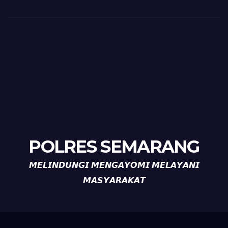
POLRES SEMARANG
𝙈𝙀𝙇𝙄𝙉𝘿𝙐𝙉𝙂𝙄 𝙈𝙀𝙉𝙂𝘼𝙔𝙊𝙈𝙄 𝙈𝙀𝙇𝘼𝙔𝘼𝙉𝙄
𝙈𝘼𝙎𝙔𝘼𝙍𝘼𝙆𝘼𝙏