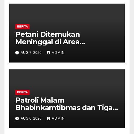
BERITA
Petani Ditemukan
Meninggal di Area
Persawahan Kalibeji, Polisi
AUG 7, 2026
ADMIN
Pastikan Tidak Ada Tanda
Kekerasan
BERITA
Patroli Malam
Bhabinkamtibmas dan Tiga
Pilar Kelurahan Ungaran
AUG 6, 2026
ADMIN
Perkuat Kamtibmas, Warga
Diajak Aktifkan Ronda