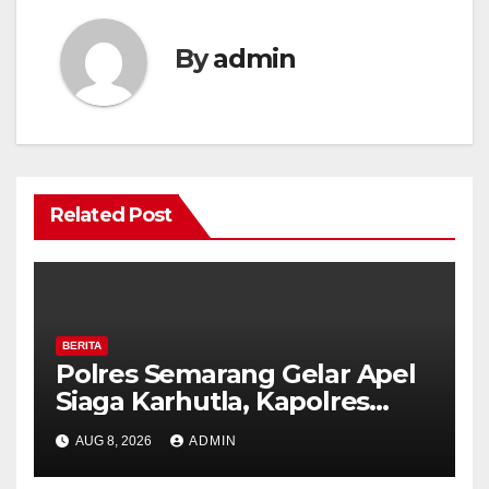
By
admin
Related Post
BERITA
Polres Semarang Gelar Apel
Siaga Karhutla, Kapolres
Tekankan Sinergi dan
AUG 8, 2026
ADMIN
Kesiapsiagaan Hadapi Musim
Kemarau.