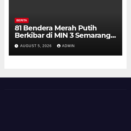
BERITA
81 Bendera Merah Putih
Berkibar di MIN 3 Semarang,
Bhabinkamtibmas Desa
AUGUST 5, 2026
ADMIN
Timpik Hadiri Peringatan
HUT ke-81 Kemerdekaan RI