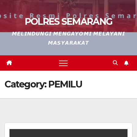
POLRES SEMARANG
𝙈𝙀𝙇𝙄𝙉𝘿𝙐𝙉𝙂𝙄 𝙈𝙀𝙉𝙂𝘼𝙔𝙊𝙈𝙄 𝙈𝙀𝙇𝘼𝙔𝘼𝙉𝙄
𝙈𝘼𝙎𝙔𝘼𝙍𝘼𝙆𝘼𝙏
Category:
PEMILU