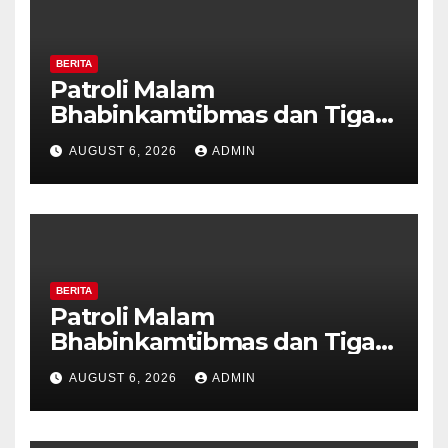
BERITA
Patroli Malam
Bhabinkamtibmas dan Tiga
Pilar Kelurahan Ungaran
AUGUST 6, 2026
ADMIN
Perkuat Kamtibmas, Warga
Diajak Aktifkan Ronda
BERITA
Patroli Malam
Bhabinkamtibmas dan Tiga
Pilar Kelurahan Ungaran
AUGUST 6, 2026
ADMIN
Perkuat Kamtibmas, Warga
Diajak Aktifkan Ronda