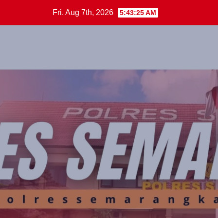
Skip
Fri. Aug 7th, 2026
5:43:26 AM
to
content