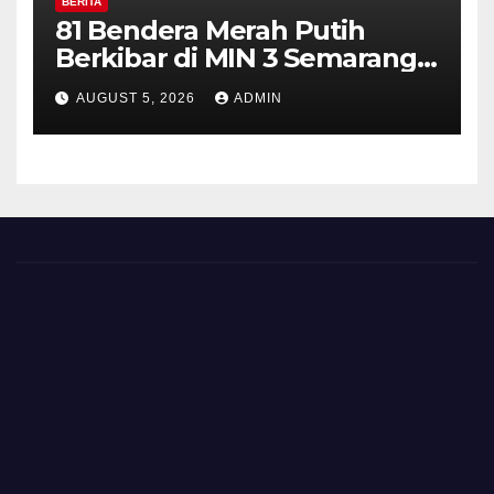
BERITA
81 Bendera Merah Putih
Berkibar di MIN 3 Semarang,
Bhabinkamtibmas Desa
AUGUST 5, 2026
ADMIN
Timpik Hadiri Peringatan
HUT ke-81 Kemerdekaan RI