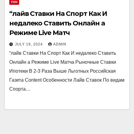
PBN
“лайв Ставки На Спорт Как И
недалеко Ставить Онлайн а
Режиме Live Матч
JULY 19, 2024
ADMIN
“лайв Ставки На Спорт Как И недалеко Ставить
Онлайн а Режиме Live Матча Рыночные Ставки
Ипотеки В 2-3 Раза Выше Льготных Российская
Газета Content Особенности Лайв Ставок По видам
Спорта…