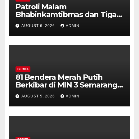
Patroli Malam
Bhabinkamtibmas dan Tiga
Pilar Kelurahan Ungaran
AUGUST 6, 2026
ADMIN
Perkuat Kamtibmas, Warga
Diajak Aktifkan Ronda
BERITA
81 Bendera Merah Putih
Berkibar di MIN 3 Semarang,
Bhabinkamtibmas Desa
AUGUST 5, 2026
ADMIN
Timpik Hadiri Peringatan
HUT ke-81 Kemerdekaan RI