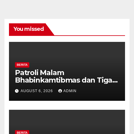
You missed
BERITA
Patroli Malam
Bhabinkamtibmas dan Tiga
Pilar Kelurahan Ungaran
AUGUST 6, 2026
ADMIN
Perkuat Kamtibmas, Warga
Diajak Aktifkan Ronda
BERITA